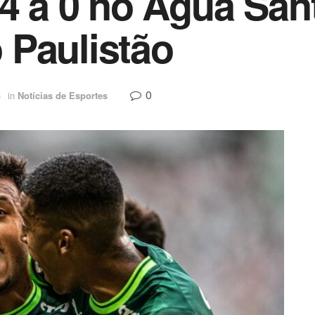
 4 a 0 no Água San
 Paulistão
0
3
in
Notícias de Esportes