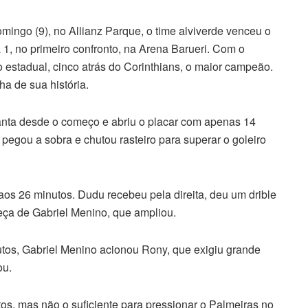
ingo (9), no Allianz Parque, o time alviverde venceu o
a 1, no primeiro confronto, na Arena Barueri. Com o
lo estadual, cinco atrás do Corinthians, o maior campeão.
a de sua história.
Santa desde o começo e abriu o placar com apenas 14
 pegou a sobra e chutou rasteiro para superar o goleiro
os 26 minutos. Dudu recebeu pela direita, deu um drible
eça de Gabriel Menino, que ampliou.
utos, Gabriel Menino acionou Rony, que exigiu grande
ou.
, mas não o suficiente para pressionar o Palmeiras no