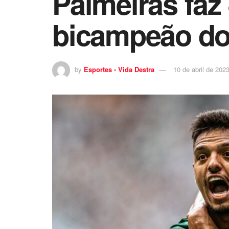
Palmeiras faz
bicampeão do
by
Esportes - Vida Destra
10 de abril de 202