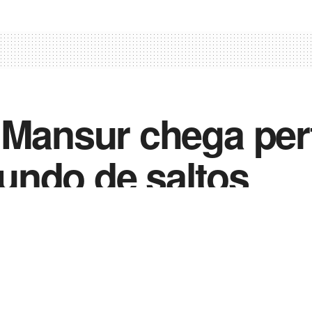
 Mansur chega per
undo de saltos
0
3
in
Notícias de Esportes