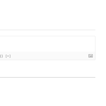
{}
[+]