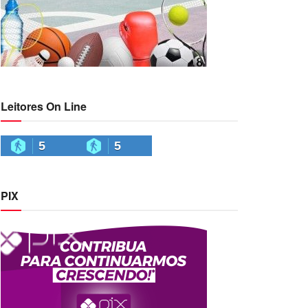
Leitores On Line
5
5
PIX