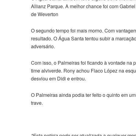
Allianz Parque. A melhor chance foi com Gabriel
de Weverton
O segundo tempo foi mais morno. Com vantagem n
resultado. O Água Santa tentou subir a marcação
adversário.
Com isso, o Palmeiras foi ficando à vontade na p
time alviverde. Rony achou Flaco López na esque
desviou em Didi e entrou.
O Palmeiras ainda podia ter feito o quinto em um
trave.
*Esta notícia pode ser atualizada a qualquer m