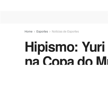
Home
Esportes
Notícias de Esportes
Hipismo: Yuri
na Copa do M
by
Esportes - Vida Destra
10 de abril de 202