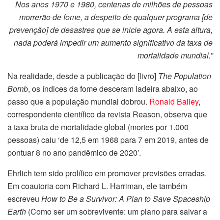
Nos anos 1970 e 1980, centenas de milhões de pessoas
morrerão de fome, a despeito de qualquer programa [de
prevenção] de desastres que se inicie agora. A esta altura,
nada poderá impedir um aumento significativo da taxa de
mortalidade mundial.”
Na realidade, desde a publicação do [livro]
The Population
Bomb
, os índices da fome desceram ladeira abaixo, ao
passo que a população mundial dobrou.
Ronald Bailey
,
correspondente científico da revista Reason, observa que
a taxa bruta de mortalidade global (mortes por 1.000
pessoas) caiu ‘de 12,5 em 1968 para 7 em 2019, antes de
pontuar 8 no ano pandêmico de 2020’.
Ehrlich tem sido prolífico em promover previsões erradas.
Em coautoria com Richard L. Harriman, ele também
escreveu
How to Be a Survivor: A Plan to Save Spaceship
Earth
(Como ser um sobrevivente: um plano para salvar a