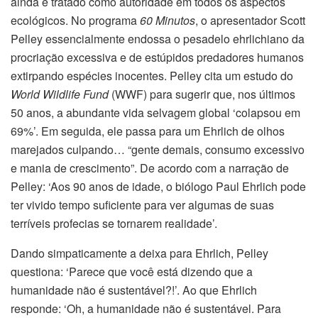
ainda é tratado como autoridade em todos os aspectos
ecológicos. No programa
60 Minutos
, o apresentador Scott
Pelley essencialmente endossa o pesadelo ehrlichiano da
procriação excessiva e de estúpidos predadores humanos
extirpando espécies inocentes. Pelley cita um estudo do
World Wildlife Fund
(WWF) para sugerir que, nos últimos
50 anos, a abundante vida selvagem global ‘colapsou em
69%’. Em seguida, ele passa para um Ehrlich de olhos
marejados culpando… “gente demais, consumo excessivo
e mania de crescimento”. De acordo com a narração de
Pelley: ‘Aos 90 anos de idade, o biólogo Paul Ehrlich pode
ter vivido tempo suficiente para ver algumas de suas
terríveis profecias se tornarem realidade’.
Dando simpaticamente a deixa para Ehrlich, Pelley
questiona: ‘Parece que você está dizendo que a
humanidade não é sustentável?!’. Ao que Ehrlich
responde: ‘Oh, a humanidade não é sustentável. Para