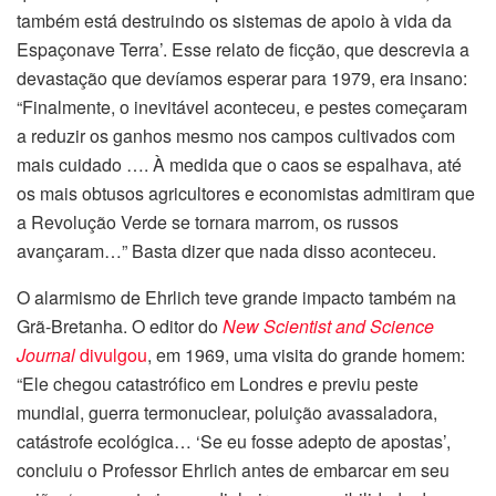
também está destruindo os sistemas de apoio à vida da
Espaçonave Terra’. Esse relato de ficção, que descrevia a
devastação que devíamos esperar para 1979, era insano:
“Finalmente, o inevitável aconteceu, e pestes começaram
a reduzir os ganhos mesmo nos campos cultivados com
mais cuidado …. À medida que o caos se espalhava, até
os mais obtusos agricultores e economistas admitiram que
a Revolução Verde se tornara marrom, os russos
avançaram…” Basta dizer que nada disso aconteceu.
O alarmismo de Ehrlich teve grande impacto também na
Grã-Bretanha. O editor do
New Scientist and Science
Journal
divulgou
, em 1969, uma visita do grande homem:
“Ele chegou catastrófico em Londres e previu peste
mundial, guerra termonuclear, poluição avassaladora,
catástrofe ecológica… ‘Se eu fosse adepto de apostas’,
concluiu o Professor Ehrlich antes de embarcar em seu