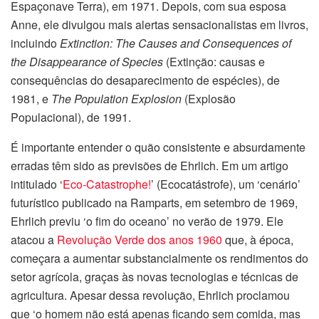
Espaçonave Terra), em 1971. Depois, com sua esposa
Anne, ele divulgou mais alertas sensacionalistas em livros,
incluindo
Extinction: The Causes and Consequences of
the Disappearance of Species
(Extinção: causas e
consequências do desaparecimento de espécies), de
1981, e
The Population Explosion
(Explosão
Populacional), de 1991.
É importante entender o quão consistente e absurdamente
erradas têm sido as previsões de Ehrlich. Em um artigo
intitulado ‘
Eco-Catastrophe!
’ (Ecocatástrofe), um ‘cenário’
futurístico publicado na Ramparts, em setembro de 1969,
Ehrlich previu ‘o fim do oceano’ no verão de 1979. Ele
atacou a
Revolução Verde dos anos 1960
que, à época,
começara a aumentar substancialmente os rendimentos do
setor agrícola, graças às novas tecnologias e técnicas de
agricultura. Apesar dessa revolução, Ehrlich proclamou
que ‘o homem não está apenas ficando sem comida, mas