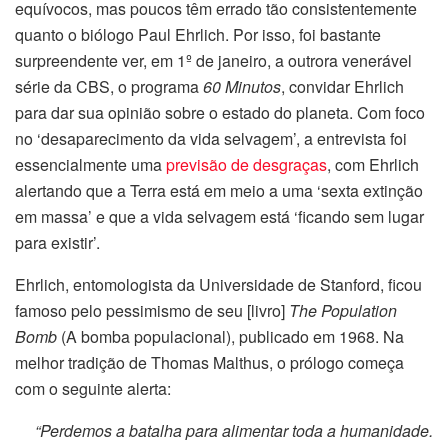
equívocos, mas poucos têm errado tão consistentemente
quanto o biólogo Paul Ehrlich. Por isso, foi bastante
surpreendente ver, em 1º de janeiro, a outrora venerável
série da CBS, o programa
60 Minutos
, convidar Ehrlich
para dar sua opinião sobre o estado do planeta. Com foco
no ‘desaparecimento da vida selvagem’, a entrevista foi
essencialmente uma
previsão de desgraças
, com Ehrlich
alertando que a Terra está em meio a uma ‘sexta extinção
em massa’ e que a vida selvagem está ‘ficando sem lugar
para existir’.
Ehrlich, entomologista da Universidade de Stanford, ficou
famoso pelo pessimismo de seu [livro]
The Population
Bomb
(A bomba populacional), publicado em 1968. Na
melhor tradição de Thomas Malthus, o prólogo começa
com o seguinte alerta:
“Perdemos a batalha para alimentar toda a humanidade.