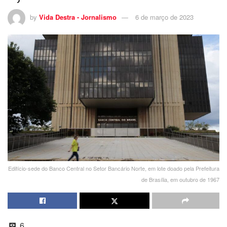
by
Vida Destra - Jornalismo
6 de março de 2023
Edifício-sede do Banco Central no Setor Bancário Norte, em lote doado pela Prefeitura
de Brasília, em outubro de 1967
6