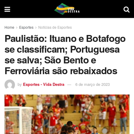
Home
Esportes
Notícias de Esportes
Paulistão: Ituano e Botafogo
se classificam; Portuguesa
se salva; São Bento e
Ferroviária são rebaixados
by
Esportes - Vida Destra
6 de março de 2023