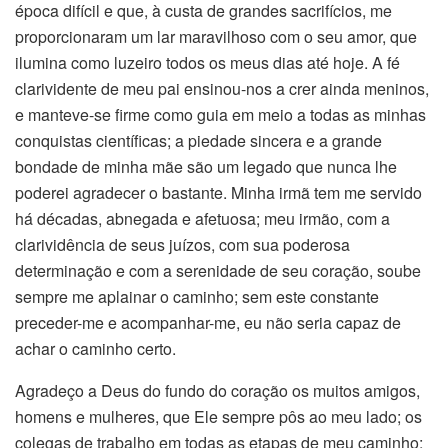
época difícil e que, à custa de grandes sacrifícios, me
proporcionaram um lar maravilhoso com o seu amor, que
ilumina como luzeiro todos os meus dias até hoje. A fé
clarividente de meu pai ensinou-nos a crer ainda meninos,
e manteve-se firme como guia em meio a todas as minhas
conquistas científicas; a piedade sincera e a grande
bondade de minha mãe são um legado que nunca lhe
poderei agradecer o bastante. Minha irmã tem me servido
há décadas, abnegada e afetuosa; meu irmão, com a
clarividência de seus juízos, com sua poderosa
determinação e com a serenidade de seu coração, soube
sempre me aplainar o caminho; sem este constante
preceder-me e acompanhar-me, eu não seria capaz de
achar o caminho certo.
Agradeço a Deus do fundo do coração os muitos amigos,
homens e mulheres, que Ele sempre pôs ao meu lado; os
colegas de trabalho em todas as etapas de meu caminho;