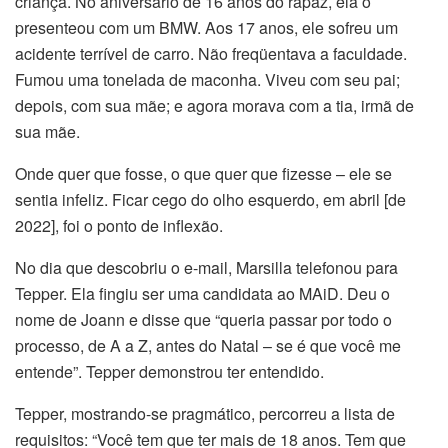
criança. No aniversário de 16 anos do rapaz, ela o
presenteou com um BMW. Aos 17 anos, ele sofreu um
acidente terrível de carro. Não freqüentava a faculdade.
Fumou uma tonelada de maconha. Viveu com seu pai;
depois, com sua mãe; e agora morava com a tia, irmã de
sua mãe.
Onde quer que fosse, o que quer que fizesse – ele se
sentia infeliz. Ficar cego do olho esquerdo, em abril [de
2022], foi o ponto de inflexão.
No dia que descobriu o e-mail, Marsilla telefonou para
Tepper. Ela fingiu ser uma candidata ao MAiD. Deu o
nome de Joann e disse que “queria passar por todo o
processo, de A a Z, antes do Natal – se é que você me
entende”. Tepper demonstrou ter entendido.
Tepper, mostrando-se pragmático, percorreu a lista de
requisitos: “Você tem que ter mais de 18 anos. Tem que