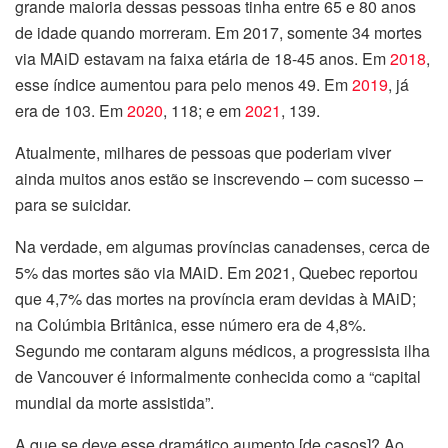
grande maioria dessas pessoas tinha entre 65 e 80 anos
de idade quando morreram. Em 2017, somente 34 mortes
via MAiD estavam na faixa etária de 18-45 anos. Em
2018
,
esse índice aumentou para pelo menos 49. Em
2019
, já
era de 103. Em
2020
, 118; e em
2021
, 139.
Atualmente, milhares de pessoas que poderiam viver
ainda muitos anos estão se inscrevendo – com sucesso –
para se suicidar.
Na verdade, em algumas províncias canadenses, cerca de
5% das mortes são via MAiD. Em 2021, Quebec reportou
que 4,7% das mortes na província eram devidas à MAiD;
na Colúmbia Britânica, esse número era de 4,8%.
Segundo me contaram alguns médicos, a progressista ilha
de Vancouver é informalmente conhecida como a “capital
mundial da morte assistida”.
A que se deve esse dramático aumento [de casos]? Ao