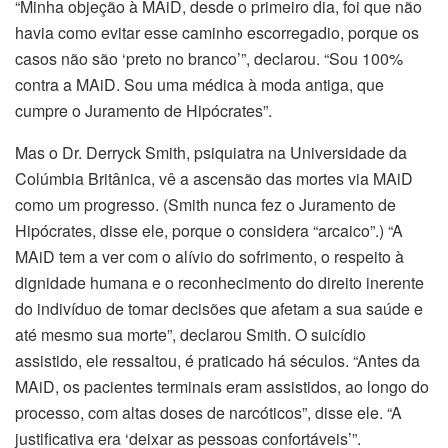
“Minha objeção à MAiD, desde o primeiro dia, foi que não
havia como evitar esse caminho escorregadio, porque os
casos não são ‘preto no branco’”, declarou. “Sou 100%
contra a MAiD. Sou uma médica à moda antiga, que
cumpre o Juramento de Hipócrates”.
Mas o Dr. Derryck Smith, psiquiatra na Universidade da
Colúmbia Britânica, vê a ascensão das mortes via MAiD
como um progresso. (Smith nunca fez o Juramento de
Hipócrates, disse ele, porque o considera “arcaico”.) “A
MAiD tem a ver com o alívio do sofrimento, o respeito à
dignidade humana e o reconhecimento do direito inerente
do indivíduo de tomar decisões que afetam a sua saúde e
até mesmo sua morte”, declarou Smith. O suicídio
assistido, ele ressaltou, é praticado há séculos. “Antes da
MAiD, os pacientes terminais eram assistidos, ao longo do
processo, com altas doses de narcóticos”, disse ele. “A
justificativa era ‘deixar as pessoas confortáveis’”.