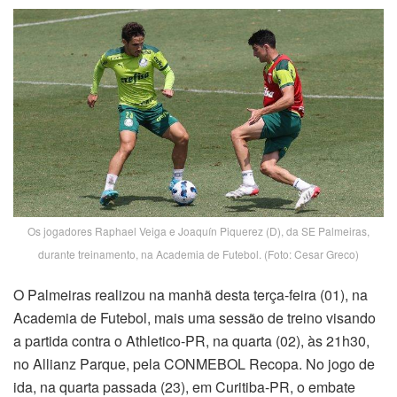
Os jogadores Raphael Veiga e Joaquín Piquerez (D), da SE Palmeiras,
durante treinamento, na Academia de Futebol. (Foto: Cesar Greco)
O Palmeiras realizou na manhã desta terça-feira (01), na
Academia de Futebol, mais uma sessão de treino visando
a partida contra o Athletico-PR, na quarta (02), às 21h30,
no Allianz Parque, pela CONMEBOL Recopa. No jogo de
ida, na quarta passada (23), em Curitiba-PR, o embate