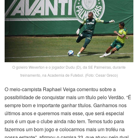
O goleiro Weverton e o jogador Dudu (D), da SE Palmeiras, durante
treinamento, na Academia de Futebol. (Foto: Cesar Greco)
O meio-campista Raphael Veiga comentou sobre a
possibilidade de conquistar mais um título pelo Verdão. “É
sempre bom e importante ganhar títulos. Ganhamos nos
últimos anos e queremos mais esse, que será especial
pois é um que o clube ainda não tem. Temos tudo para
fazermos um bom jogo e colocarmos mais um troféu na
nossa estante”, afirmou o camisa 23, que atuou pelo rival