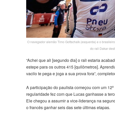
O navegador alemão Timo Gottschalk (esquerda) e o brasileiro
do rali Dakar des
“Achei que ali [segundo dia] o rali estaria aca
estepe para os outros 415 [quilômetros]. Aprendi
vacilo te pega e joga a sua prova fora”, completo
A participação do paulista começou com um 12º l
regularidade fez com que Lucas ganhasse a terce
Ele chegou a assumir a vice-liderança na segun
o francês ganhar seis das sete últimas etapas.