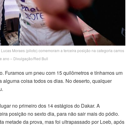
 Lucas Moraes (piloto) comemoram a terceira posição na categoria carros
te ano – Divulgação/Red Bull
bado. Furamos um pneu com 15 quilômetros e tínhamos um
a alguma coisa todos os dias. No deserto, qualquer
u.
ugar no primeiro dos 14 estágios do Dakar. A
ira posição no sexto dia, para não sair mais do pódio.
da metade da prova, mas foi ultrapassado por Loeb, após