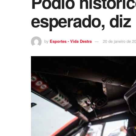
Pódio históric
esperado, diz
by
Esportes - Vida Destra
20 de janeiro de 2