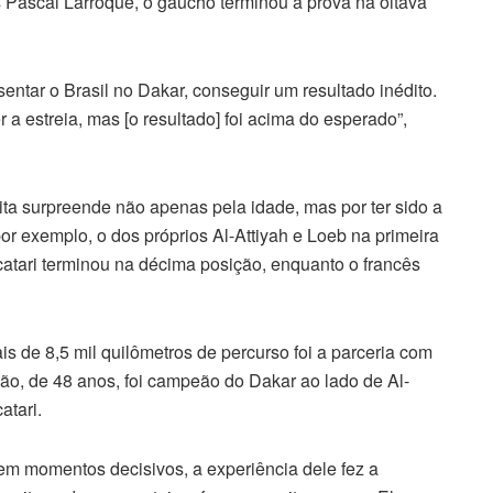
 Pascal Larroque, o gaúcho terminou a prova na oitava
sentar o Brasil no Dakar, conseguir um resultado inédito.
a estreia, mas [o resultado] foi acima do esperado”,
ta surpreende não apenas pela idade, mas por ter sido a
r exemplo, o dos próprios Al-Attiyah e Loeb na primeira
atari terminou na décima posição, enquanto o francês
is de 8,5 mil quilômetros de percurso foi a parceria com
ão, de 48 anos, foi campeão do Dakar ao lado de Al-
atari.
 em momentos decisivos, a experiência dele fez a