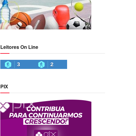
Leitores On Line
3
2
PIX