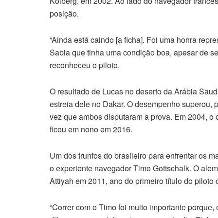
Kolberg, em 2002. Ao lado do navegador francês
posição.
“Ainda está caindo [a ficha]. Foi uma honra repre
Sabia que tinha uma condição boa, apesar de ser 
reconheceu o piloto.
O resultado de Lucas no deserto da Arábia Saudi
estreia dele no Dakar. O desempenho superou, po
vez que ambos disputaram a prova. Em 2004, o c
ficou em nono em 2016.
Um dos trunfos do brasileiro para enfrentar os ma
o experiente navegador Timo Gottschalk. O alem
Attiyah em 2011, ano do primeiro título do piloto c
“Correr com o Timo foi muito importante porque,