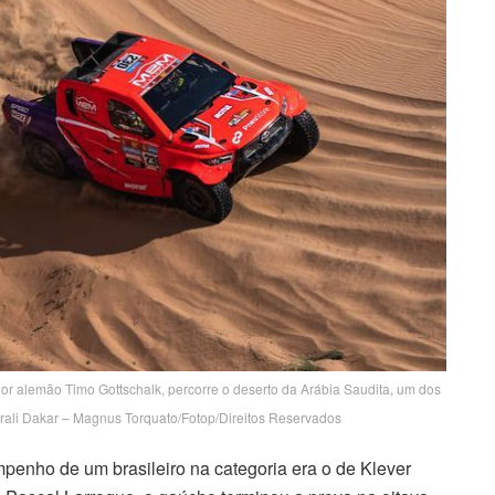
or alemão Timo Gottschalk, percorre o deserto da Arábia Saudita, um dos
o rali Dakar – Magnus Torquato/Fotop/Direitos Reservados
mpenho de um brasileiro na categoria era o de Klever