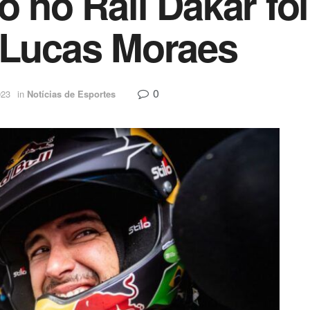
o no Rali Dakar fo
 Lucas Moraes
0
023
in
Notícias de Esportes