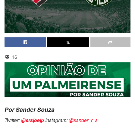
16
Por Sander Souza
Twitter:
@srsjoejp
Instagram:
@sander_r_s