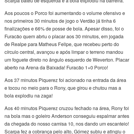
Scarpa bateu de esquerda e a bola explodiu na barreira.
Aos poucos o Porco foi aumentando o volume ofensivo e
nos primeiros 30 minutos de jogo o Verdão já tinha 6
finalizações e 66% de posse de bola. Apesar disso, foi o
Furacão quem abriu o placar aos 30 minutos, em jogada
de Realpe para Matheus Felipe, que recebeu perto do
círculo central, avançou e após limpar o terreno mandou
um foguete direto no ângulo esquerdo de Weverton. Placar
aberto na Arena da Baixada! Furacão 1×0 Porco!
Aos 37 minutos Piquerez foi acionado na entrada da área
e tocou no meio para o Rony, que girou e chutou mas a
bola explodiu na zaga!
Aos 40 minutos Piquerez cruzou fechado na área, Rony foi
na bola mas o goleiro Anderson conseguiu espalmar antes
da chegada do nosso camisa 10, nos dando um escanteio!
Scarpa fez a cobrança pelo alto, Gómez subiu e atingiu o