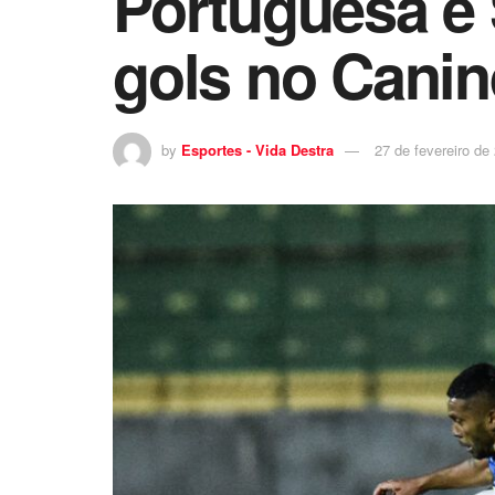
Portuguesa e
gols no Cani
by
Esportes - Vida Destra
27 de fevereiro de