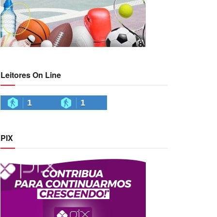
Leitores On Line
1
1
PIX