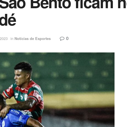
 São Bento ficam 
ndé
0
 2023
in
Notícias de Esportes