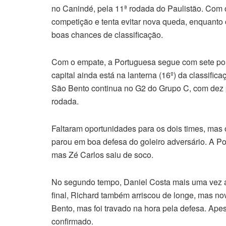
no Canindé, pela 11ª rodada do Paulistão. Com o
competição e tenta evitar nova queda, enquanto
boas chances de classificação.
Com o empate, a Portuguesa segue com sete pont
capital ainda está na lanterna (16º) da classific
São Bento continua no G2 do Grupo C, com dez p
rodada.
Faltaram oportunidades para os dois times, ma
parou em boa defesa do goleiro adversário. A P
mas Zé Carlos saiu de soco.
No segundo tempo, Daniel Costa mais uma vez arr
final, Richard também arriscou de longe, mas n
Bento, mas foi travado na hora pela defesa. Apes
confirmado.