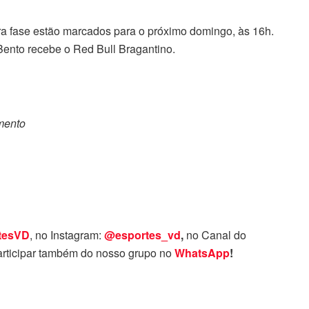
ra fase estão marcados para o próximo domingo, às 16h.
Bento recebe o Red Bull Bragantino.
omento
tesVD
, no Instagram:
@esportes_vd
,
no Canal do
rticipar também do nosso grupo no
WhatsApp
!