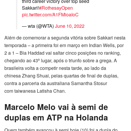
third career victory over top seed
Sakkari!
#RothesayOpen
pic.twitter.com/A1FMioaIoC
— wta (@WTA)
June 10, 2022
Além de comemorar a segunda vitória sobre Sakkari nesta
temporada – a primeira foi em março em Indian Wells, por
2 a 1 – Bia Haddad vai saltar cinco posições no ranking,
chegando ao 43º lugar, após o triunfo sobre a grega. A
brasileira volta a competir nesta tarde, ao lado da
chinesa Zhang Shuai, pelas quartas de final de duplas,
contra a parceria da australiana Samantha Stosur
com taiwanesa Latisha Chan.
Marcelo Melo vai à semi de
duplas em ATP na Holanda
Quem também avançou à semi hoje (10) foi a dupla do