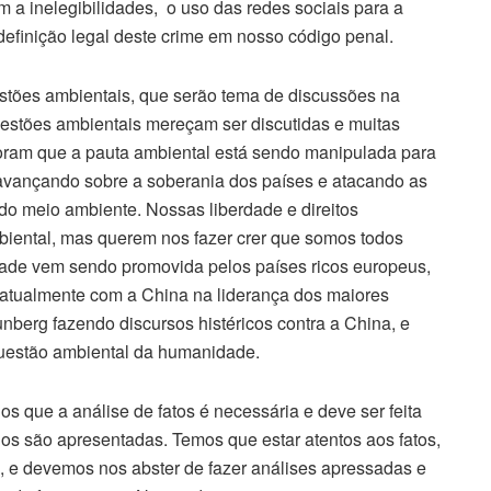
om a inelegibilidades, o uso das redes sociais para a
efinição legal deste crime em nosso código penal.
estões ambientais, que serão tema de discussões na
estões ambientais mereçam ser discutidas e muitas
oram que a pauta ambiental está sendo manipulada para
avançando sobre a soberania dos países e atacando as
do meio ambiente. Nossas liberdade e direitos
iental, mas querem nos fazer crer que somos todos
dade vem sendo promovida pelos países ricos europeus,
 atualmente com a China na liderança dos maiores
berg fazendo discursos histéricos contra a China, e
questão ambiental da humanidade.
s que a análise de fatos é necessária e deve ser feita
s são apresentadas. Temos que estar atentos aos fatos,
o, e devemos nos abster de fazer análises apressadas e