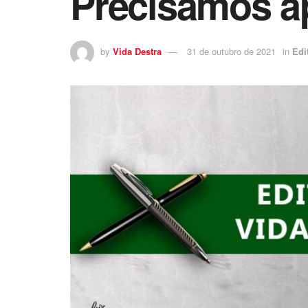
Precisamos ap
by
Vida Destra
31 de outubro de 2021
in
Edi