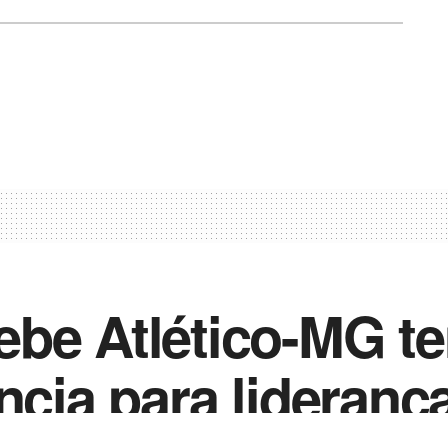
ebe Atlético-MG t
ncia para lideranç