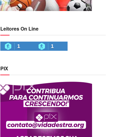
Leitores On Line
1
1
PIX