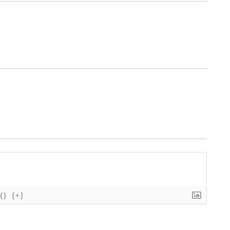
{}
[+]