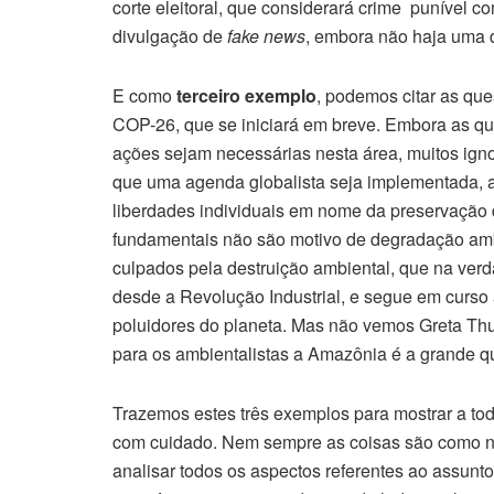
corte eleitoral, que considerará crime punível c
divulgação de
fake news
, embora não haja uma d
E como
terceiro exemplo
, podemos citar as qu
COP-26, que se iniciará em breve. Embora as qu
ações sejam necessárias nesta área, muitos ign
que uma agenda globalista seja implementada, 
liberdades individuais em nome da preservação 
fundamentais não são motivo de degradação amb
culpados pela destruição ambiental, que na ver
desde a Revolução Industrial, e segue em curso
poluidores do planeta. Mas não vemos Greta Thun
para os ambientalistas a Amazônia é a grande 
Trazemos estes três exemplos para mostrar a todo
com cuidado. Nem sempre as coisas são como no
analisar todos os aspectos referentes ao assunt