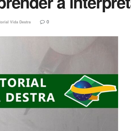
render a interpret
0
torial Vida Destra