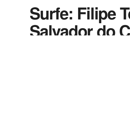
Surfe: Filipe 
Salvador do C
by
Esportes - Vida Destra
27 de outubro de 