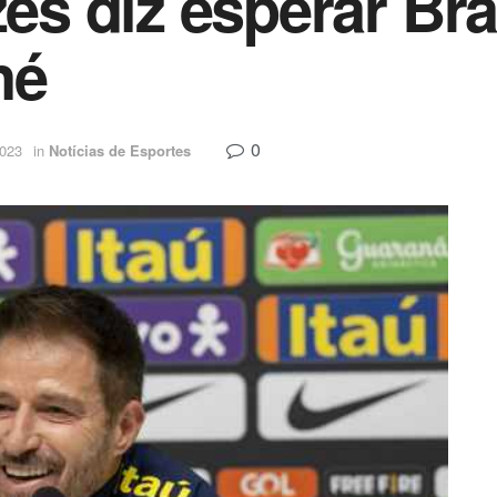
 diz esperar Bras
né
0
2023
in
Notícias de Esportes