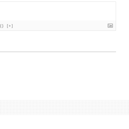
{}
[+]