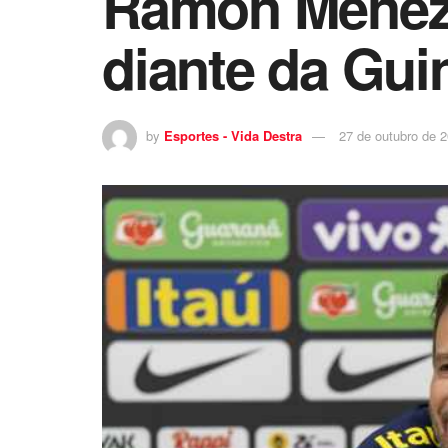
Ramon Menezes
diante da Gui
by
Esportes - Vida Destra
27 de outubro de 