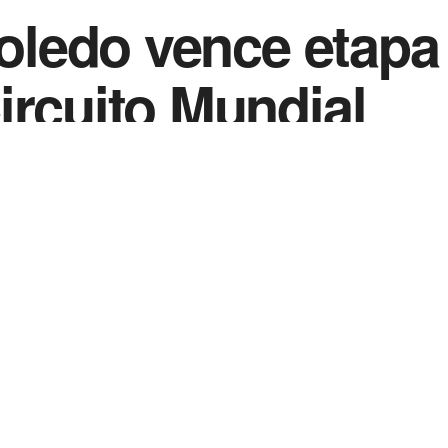
Toledo vence etapa
ircuito Mundial
0
2023
in
Notícias de Esportes