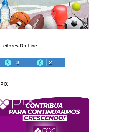
Leitores On Line
3
2
PIX