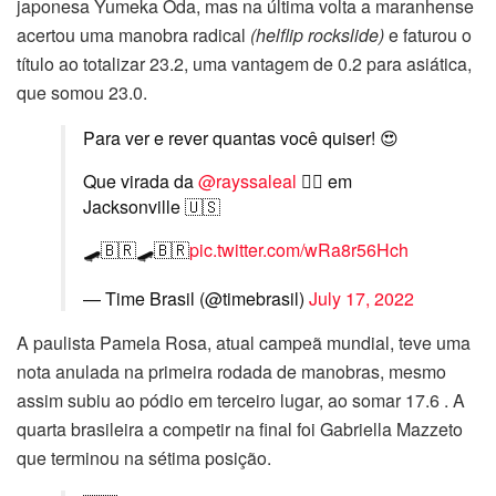
japonesa Yumeka Oda, mas na última volta a maranhense
acertou uma manobra radical
(helflip rockslide)
e faturou o
título ao totalizar 23.2, uma vantagem de 0.2 para asiática,
que somou 23.0.
Para ver e rever quantas você quiser! 😍
Que virada da
@rayssaleal
🧚‍♀️ em
Jacksonville 🇺🇸
🛹🇧🇷🛹🇧🇷
pic.twitter.com/wRa8r56Hch
— Time Brasil (@timebrasil)
July 17, 2022
A paulista Pamela Rosa, atual campeã mundial, teve uma
nota anulada na primeira rodada de manobras, mesmo
assim subiu ao pódio em terceiro lugar, ao somar 17.6 . A
quarta brasileira a competir na final foi Gabriella Mazzeto
que terminou na sétima posição.