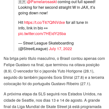
🇧🇷
@Pamelarosaskt
coming out full speed!
Looking for her second straight W in JAX, it’s
going down now!
Hit
https://t.co/T67QiNVdxe
for all tune in
info, link in bio 👀
pic.twitter.com/7HEidY25ba
— Street League Skateboarding
(@StreetLeague)
July 17, 2022
Na briga pelo título masculino, o Brasil contou apenas com
Felipe Gustavo na final, que terminou na oitava posição
(8.9). O vencedor foi o japonês Yuto Horigone (28.1),
seguido do também japonês Sora Shirai (27.8) e a terceira
colocação foi do português Gustavo Ribeiro (27.1).
A próxima etapa da SLS seguirá nos Estados Unidos, na
cidade de Seattle, nos dias 13 e 14 de agosto. A grande
final da Liga Mundial de Skate Street já está programada