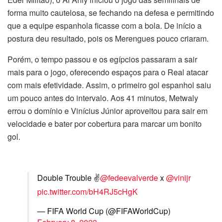
forma muito cautelosa, se fechando na defesa e permitindo
que a equipe espanhola ficasse com a bola. De início a
postura deu resultado, pois os Merengues pouco criaram.
Porém, o tempo passou e os egípcios passaram a sair
mais para o jogo, oferecendo espaços para o Real atacar
com mais efetividade. Assim, o primeiro gol espanhol saiu
um pouco antes do intervalo. Aos 41 minutos, Metwaly
errou o domínio e Vinícius Júnior aproveitou para sair em
velocidade e bater por cobertura para marcar um bonito
gol.
Double Trouble ✌️
@fedeevalverde
x
@vinijr
pic.twitter.com/bH4RJ5cHgK
— FIFA World Cup (@FIFAWorldCup)