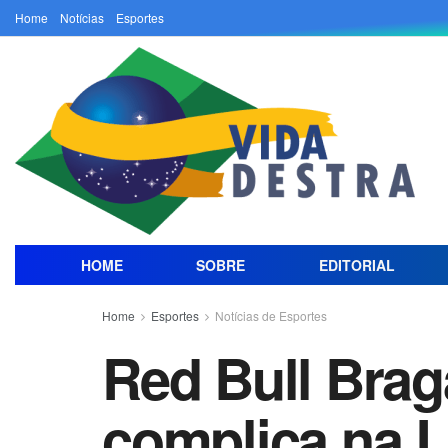
Home
Notícias
Esportes
HOME
SOBRE
EDITORIAL
Home
Esportes
Notícias de Esportes
Red Bull Brag
complica na L