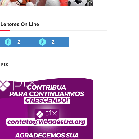
Leitores On Line
2
2
PIX