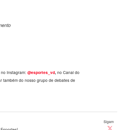
omento
, no Instagram:
no Canal do
@esportes_vd
,
ar também do nosso grupo de debates de
Sigam
 Esportes!