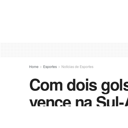
Home
Esportes
Notícias de Esportes
Com dois gols
vence na Sul
by
Esportes - Vida Destra
18 de maio de 202