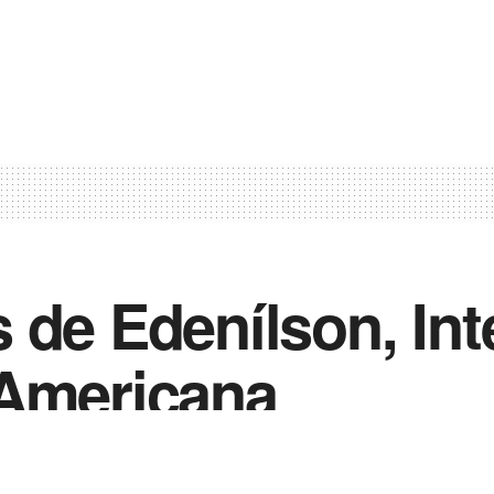
 de Edenílson, Int
-Americana
0
2
in
Notícias de Esportes