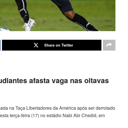
Share on Twitter
udiantes afasta vaga nas oitavas
cada na Taça Libertadores da América após ser derrotado
desta terça-feira (17) no estádio Nabi Abi Chedid, em