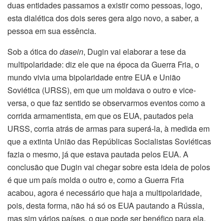
duas entidades passamos a existir como pessoas, logo,
esta dialética dos dois seres gera algo novo, a saber, a
pessoa em sua essência.
Sob a ótica do
dasein
, Dugin vai elaborar a tese da
multipolaridade: diz ele que na época da Guerra Fria, o
mundo vivia uma bipolaridade entre EUA e União
Soviética (URSS), em que um moldava o outro e vice-
versa, o que faz sentido se observarmos eventos como a
corrida armamentista, em que os EUA, pautados pela
URSS, corria atrás de armas para superá-la, à medida em
que a extinta União das Repúblicas Socialistas Soviéticas
fazia o mesmo, já que estava pautada pelos EUA. A
conclusão que Dugin vai chegar sobre esta ideia de polos
é que um país molda o outro e, como a Guerra Fria
acabou, agora é necessário que haja a multipolaridade,
pois, desta forma, não há só os EUA pautando a Rússia,
mas sim vários países, o que pode ser benéfico para ela.