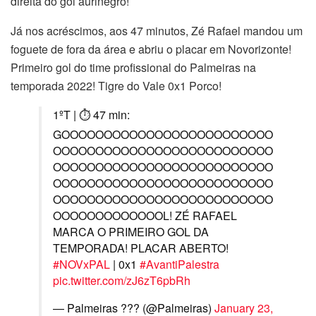
direita do gol aurinegro!
Já nos acréscimos, aos 47 minutos, Zé Rafael mandou um
foguete de fora da área e abriu o placar em Novorizonte!
Primeiro gol do time profissional do Palmeiras na
temporada 2022! Tigre do Vale 0x1 Porco!
1ºT | ⏱ 47 min:
GOOOOOOOOOOOOOOOOOOOOOOOOO
OOOOOOOOOOOOOOOOOOOOOOOOOO
OOOOOOOOOOOOOOOOOOOOOOOOOO
OOOOOOOOOOOOOOOOOOOOOOOOOO
OOOOOOOOOOOOOOOOOOOOOOOOOO
OOOOOOOOOOOOOL! ZÉ RAFAEL
MARCA O PRIMEIRO GOL DA
TEMPORADA! PLACAR ABERTO!
#NOVxPAL
| 0x1
#AvantiPalestra
pic.twitter.com/zJ6zT6pbRh
— Palmeiras ??? (@Palmeiras)
January 23,