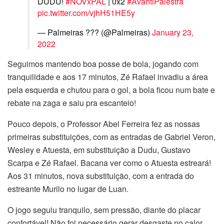
DUDU!
#NOVxPAL
| 0x2
#AvantiPalestra
pic.twitter.com/vjhH51HE5y
— Palmeiras ??? (@Palmeiras)
January 23,
2022
Seguimos mantendo boa posse de bola, jogando com
tranquilidade e aos 17 minutos, Zé Rafael invadiu a área
pela esquerda e chutou para o gol, a bola ficou num bate e
rebate na zaga e saiu pra escanteio!
Pouco depois, o Professor Abel Ferreira fez as nossas
primeiras substituições, com as entradas de Gabriel Veron,
Wesley e Atuesta, em substituição a Dudu, Gustavo
Scarpa e Zé Rafael. Bacana ver como o Atuesta estreará!
Aos 31 minutos, nova substituição, com a entrada do
estreante Murilo no lugar de Luan.
O jogo seguiu tranquilo, sem pressão, diante do placar
confortável! Não foi necessário gerar desgaste no calor