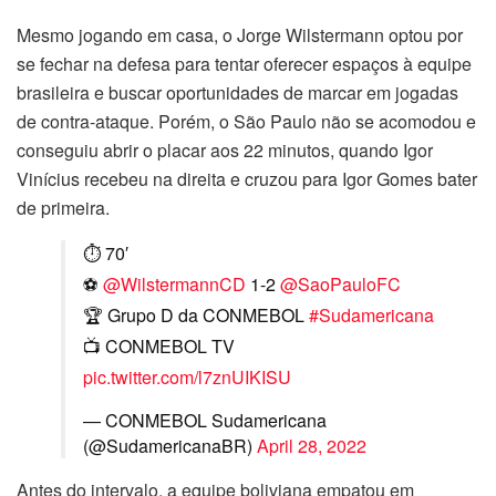
Mesmo jogando em casa, o Jorge Wilstermann optou por
se fechar na defesa para tentar oferecer espaços à equipe
brasileira e buscar oportunidades de marcar em jogadas
de contra-ataque. Porém, o São Paulo não se acomodou e
conseguiu abrir o placar aos 22 minutos, quando Igor
Vinícius recebeu na direita e cruzou para Igor Gomes bater
de primeira.
⏱ 70′
⚽
@WilstermannCD
1-2
@SaoPauloFC
🏆 Grupo D da CONMEBOL
#Sudamericana
📺 CONMEBOL TV
pic.twitter.com/l7znUIKISU
— CONMEBOL Sudamericana
(@SudamericanaBR)
April 28, 2022
Antes do intervalo, a equipe boliviana empatou em