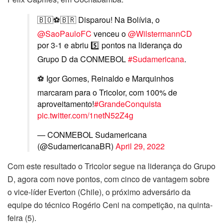
🇧🇴⚽🇧🇷 Disparou! Na Bolívia, o
@SaoPauloFC
venceu o
@WilstermannCD
por 3-1 e abriu 5️⃣ pontos na liderança do
Grupo D da CONMEBOL
#Sudamericana
.
⚽ Igor Gomes, Reinaldo e Marquinhos
marcaram para o Tricolor, com 100% de
aproveitamento!
#GrandeConquista
pic.twitter.com/1netN52Z4g
— CONMEBOL Sudamericana
(@SudamericanaBR)
April 29, 2022
Com este resultado o Tricolor segue na liderança do Grupo
D, agora com nove pontos, com cinco de vantagem sobre
o vice-líder Everton (Chile), o próximo adversário da
equipe do técnico Rogério Ceni na competição, na quinta-
feira (5).