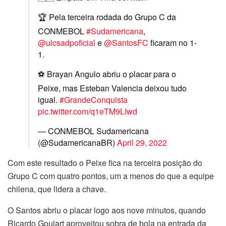
🏆 Pela terceira rodada do Grupo C da
CONMEBOL
#Sudamericana
,
@ulcsadpoficial
e
@SantosFC
ficaram no 1-
1.
⚽ Brayan Angulo abriu o placar para o
Peixe, mas Esteban Valencia deixou tudo
igual.
#GrandeConquista
pic.twitter.com/q1eTM9LIwd
— CONMEBOL Sudamericana
(@SudamericanaBR)
April 29, 2022
Com este resultado o Peixe fica na terceira posição do
Grupo C com quatro pontos, um a menos do que a equipe
chilena, que lidera a chave.
O Santos abriu o placar logo aos nove minutos, quando
Ricardo Goulart aproveitou sobra de bola na entrada da