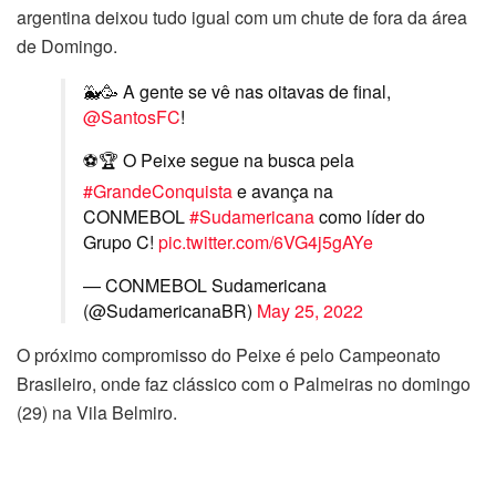
argentina deixou tudo igual com um chute de fora da área
de Domingo.
🐳🥳 A gente se vê nas oitavas de final,
@SantosFC
!
⚽🏆 O Peixe segue na busca pela
#GrandeConquista
e avança na
CONMEBOL
#Sudamericana
como líder do
Grupo C!
pic.twitter.com/6VG4j5gAYe
— CONMEBOL Sudamericana
(@SudamericanaBR)
May 25, 2022
O próximo compromisso do Peixe é pelo Campeonato
Brasileiro, onde faz clássico com o Palmeiras no domingo
(29) na Vila Belmiro.