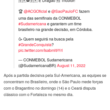
🇧🇷⚽🇧🇷 É Dragão 🆚 Tricolor!
🏆
@ACGOficial
e
@SaoPauloFC
fazem
uma das semifinais da CONMEBOL
#Sudamericana
e garantem um time
brasileiro na grande decisão, em Córdoba.
🥳 Quem seguirá na busca pela
#GrandeConquista
?
pic.twitter.com/Isabml9YrI
— CONMEBOL Sudamericana
(@SudamericanaBR)
August 11, 2022
Após a partida decisiva pela Sul-Americana, as equipes se
concentram no Brasileiro, onde o São Paulo mede forças
com o Bragantino no domingo (14) e o Ceará disputa
clássico com o Fortaleza no mesmo dia.