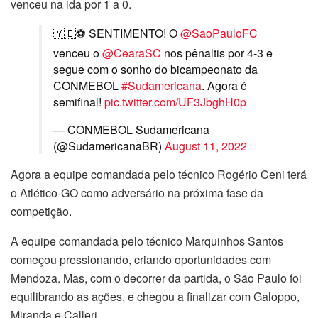
venceu na ida por 1 a 0.
🇾🇪⚽️ SENTIMENTO! O
@SaoPauloFC
venceu o
@CearaSC
nos pênaltis por 4-3 e
segue com o sonho do bicampeonato da
CONMEBOL
#Sudamericana
. Agora é
semifinal!
pic.twitter.com/UF3JbghH0p
— CONMEBOL Sudamericana
(@SudamericanaBR)
August 11, 2022
Agora a equipe comandada pelo técnico Rogério Ceni terá
o Atlético-GO como adversário na próxima fase da
competição.
A equipe comandada pelo técnico Marquinhos Santos
começou pressionando, criando oportunidades com
Mendoza. Mas, com o decorrer da partida, o São Paulo foi
equilibrando as ações, e chegou a finalizar com Galoppo,
Miranda e Calleri.