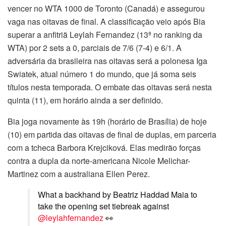
vencer no WTA 1000 de Toronto (Canadá) e assegurou
vaga nas oitavas de final. A classificação veio após Bia
superar a anfitriã Leylah Fernandez (13ª no ranking da
WTA) por 2 sets a 0, parciais de 7/6 (7-4) e 6/1. A
adversária da brasileira nas oitavas será a polonesa Iga
Swiatek, atual número 1 do mundo, que já soma seis
títulos nesta temporada. O embate das oitavas será nesta
quinta (11), em horário ainda a ser definido.
Bia joga novamente às 19h (horário de Brasília) de hoje
(10) em partida das oitavas de final de duplas, em parceria
com a tcheca Barbora Krejciková. Elas medirão forças
contra a dupla da norte-americana Nicole Melichar-
Martinez com a australiana Ellen Perez.
What a backhand by Beatriz Haddad Maia to
take the opening set tiebreak against
@leylahfernandez
👀