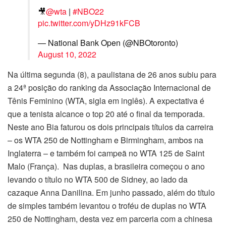
🎥
@wta
|
#NBO22
pic.twitter.com/yDHz91kFCB
— National Bank Open (@NBOtoronto)
August 10, 2022
Na última segunda (8), a paulistana de 26 anos subiu para
a 24ª posição do ranking da Associação Internacional de
Tênis Feminino (WTA, sigla em inglês). A expectativa é
que a tenista alcance o top 20 até o final da temporada.
Neste ano Bia faturou os dois principais títulos da carreira
– os WTA 250 de Nottingham e Birmingham, ambos na
Inglaterra – e também foi campeã no WTA 125 de Saint
Malo (França). Nas duplas, a brasileira começou o ano
levando o título no WTA 500 de Sidney, ao lado da
cazaque Anna Danilina. Em junho passado, além do título
de simples também levantou o troféu de duplas no WTA
250 de Nottingham, desta vez em parceria com a chinesa