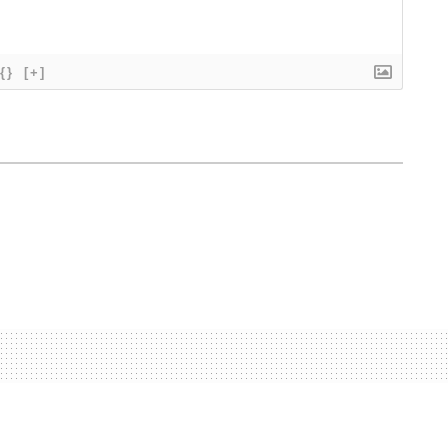
{}
[+]