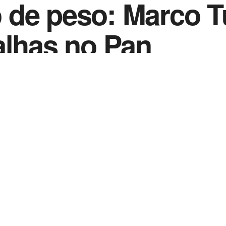
de peso: Marco Tú
alhas no Pan
0
2
in
Notícias de Esportes