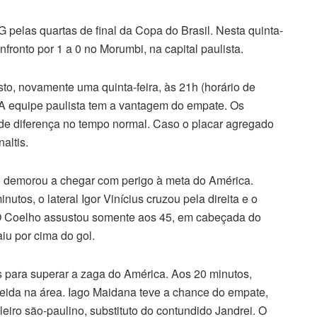
pelas quartas de final da Copa do Brasil. Nesta quinta-
onfronto por 1 a 0 no Morumbi, na capital paulista.
sto, novamente uma quinta-feira, às 21h (horário de
 A equipe paulista tem a vantagem do empate. Os
 de diferença no tempo normal. Caso o placar agregado
altis.
o demorou a chegar com perigo à meta do América.
tos, o lateral Igor Vinícius cruzou pela direita e o
. O Coelho assustou somente aos 45, em cabeçada do
iu por cima do gol.
es para superar a zaga do América. Aos 20 minutos,
eida na área. Iago Maidana teve a chance do empate,
eiro são-paulino, substituto do contundido Jandrei. O