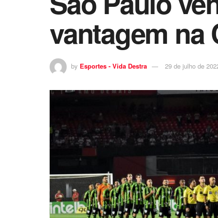
São Paulo ve
vantagem na 
by
Esportes - Vida Destra
29 de julho de 202