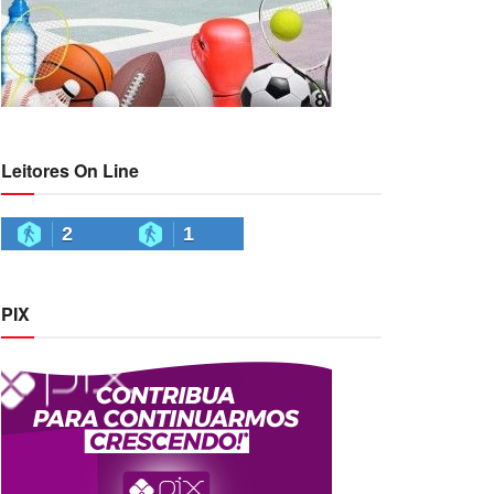
Leitores On Line
2
1
PIX