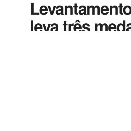
Levantamento 
leva três med
by
Esportes - Vida Destra
29 de julho de 202