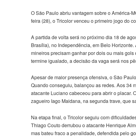
O São Paulo abriu vantagem sobre o América-MG 
feira (28), o Tricolor venceu o primeiro jogo do c
A partida de volta será no próximo dia 18 de ago
Brasília), no Independência, em Belo Horizonte.
mineiros precisam ganhar por dois ou mais gols
termine igualado, a decisão da vaga será nos pên
Apesar de maior presença ofensiva, o São Paul
Quando conseguiu, balançou as redes. Aos 34 minu
atacante Luciano cabeceou para abrir o placar
zagueiro Iago Maidana, na segunda trave, que sa
Na etapa final, o Tricolor seguiu com dificuldad
Thiago Couto derrubou o atacante Henrique Alm
mas bateu fraco a penalidade, defendida pelo gol