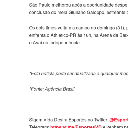
São Paulo melhorou após a oportunidade desper
conclusão do meia Giuliano Galoppo, estreante d
Os dois times voltam a campo no domingo (31), 
enfrenta o Athletico-PR às 16h, na Arena da Bai
o Avaí no Independência.
*Esta notícia pode ser atualizada a qualquer m
*Fonte: Agência Brasil
Sigam Vida Destra Esportes no Twitter:
@Espor
Telegram:
https://t.me/EsportesVD
e venham pa