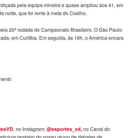
diçada pela equipe mineira e quase ampliou aos 41, em
a noite, que foi rente à meta do Coelho.
pela 20ª rodada do Campeonato Brasileiro. O São Paulo
xada, em Curitiba. Em seguida, às 18h, o América encara
omento
tesVD
, no Instagram:
@esportes_vd
,
no Canal do
rticipar também do nosso grupo de debates de