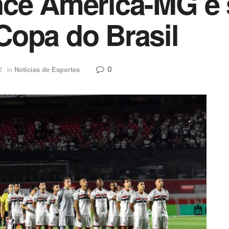
nce América-MG e 
Copa do Brasil
0
2
in
Notícias de Esportes