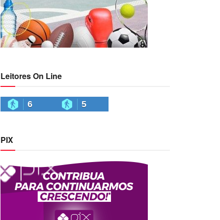
Leitores On Line
6
5
PIX