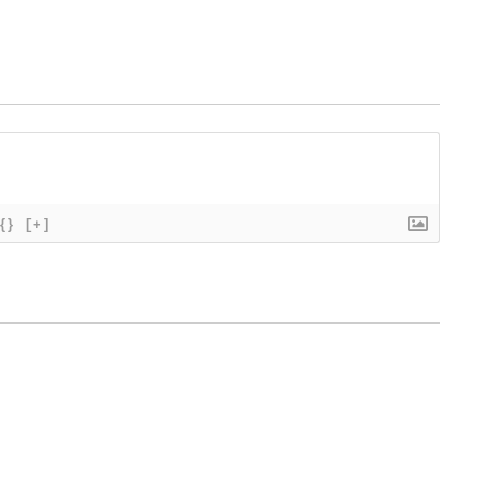
{}
[+]