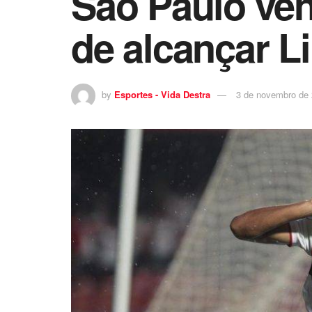
São Paulo ven
de alcançar L
by
Esportes - Vida Destra
3 de novembro de