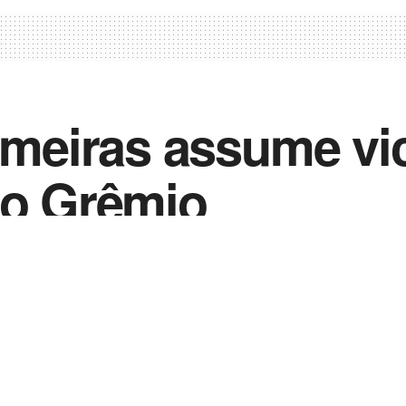
almeiras assume vi
 o Grêmio
0
 2021
in
Notícias de Esportes