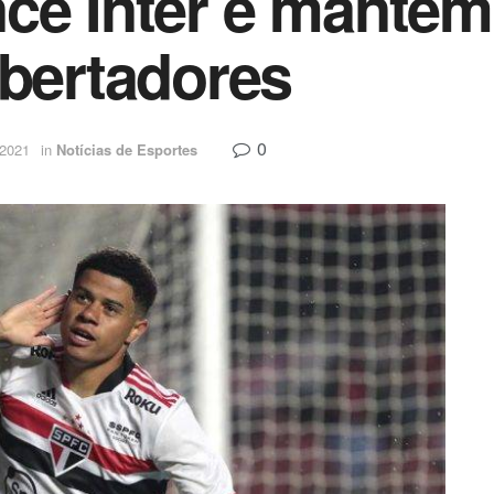
ce Inter e mantém
ibertadores
0
 2021
in
Notícias de Esportes