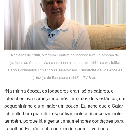
Nos anos de 1980, o técnico Evaristo de Macedo levou a seleção de
juniores do Catar ao vice-campeonato mundial de 1981, na Austrália.
Depois comandou comandou a seleção nas Olimpíadas de Los Angeles
(1984) e de Barcelona (1992) – TV Brasil
“Na minha época, os jogadores eram só os catares, o
futebol estava começando, nós tínhamos dois estádios, um
pequenininho e um maior um pouco. Eu acho que o Catar
foi muito bom pra mim, esportivamente e financeiramente
também, porque lá a gente tinha melhores condições para
trabalhar. Eu não tenho queixa de nada. Tive bons