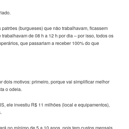
riado.
os patrões (burgueses) que não trabalhavam, ficassem
e trabalhavam de 08 h a 12 h por dia – por isso, todos os
operários, que passariam a receber 100% do que
dois motivos: primeiro, porque vai simplificar melhor
ta o odeia.
S, ele investiu R$ 11 milhões (local e equipamentos),
.
ará no mínimo de 5 a 10 anos, pois tem custos mensais.