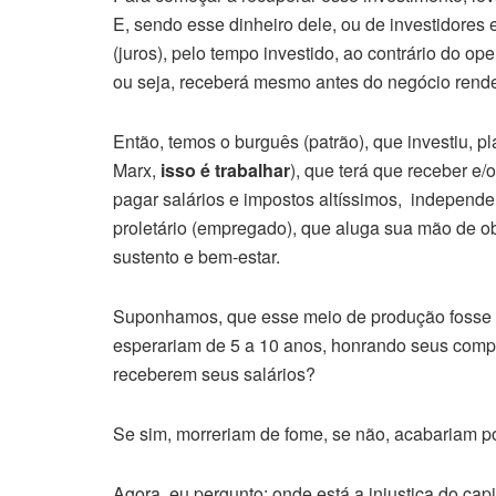
E, sendo esse dinheiro dele, ou de investidore
(juros), pelo tempo investido, ao contrário do op
ou seja, receberá mesmo antes do negócio rende
Então, temos o burguês (patrão), que investiu, p
Marx,
isso é trabalhar
), que terá que receber e/
pagar salários e impostos altíssimos, independen
proletário (empregado), que aluga sua mão de ob
sustento e bem-estar.
Suponhamos, que esse meio de produção fosse t
esperariam de 5 a 10 anos, honrando seus comp
receberem seus salários?
Se sim, morreriam de fome, se não, acabariam por 
Agora, eu pergunto: onde está a injustiça do cap