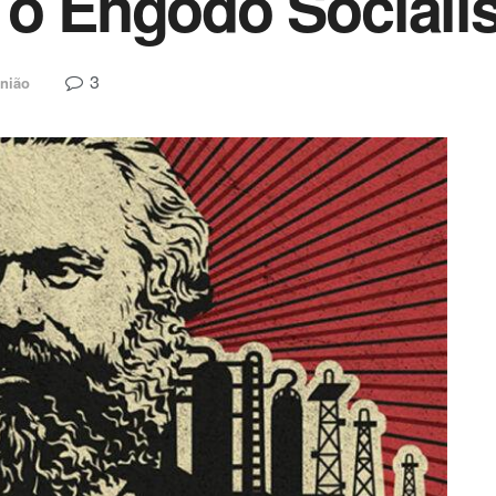
 o Engodo Socialis
3
nião