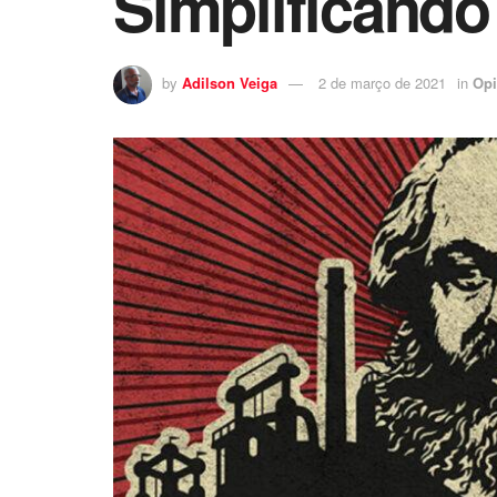
Simplificando
by
Adilson Veiga
2 de março de 2021
in
Opi