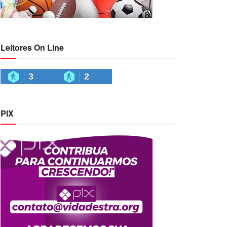
Leitores On Line
3
2
PIX