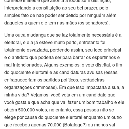
conhece limites e que afronta a todos sem distinção,
interpretando a constituição ao seu bel prazer, pelo
simples fato de não poder ser detido por ninguém além
daqueles a quem ele tem nas mãos (os senadores).
Uma outra mudança que se faz totalmente necessária é a
eleitoral, e ela já esteve muito perto, entretanto foi
totalmente esvaziada, perdendo assim, seu foco principal
e o antidoto que poderia ser para barrar os espertinhos e
mal intencionados. Alguns exemplos: o voto distrital, o fim
do quociente eleitoral e as candidaturas avulsas (essas
enfraqueceriam os partidos políticos, verdadeiras
organizações criminosas). Em que isso impactaria a sua, a
minha vida? Vejamos: você vota em um candidato que
você gosta e que acha que vai fazer um bom trabalho e ele
obtém 500.000 votos, no entanto, essa pessoa não se
elege por causa do quociente eleitoral enquanto um outro
que recebeu apenas 70.000 (Botafogo?) ou menos vai