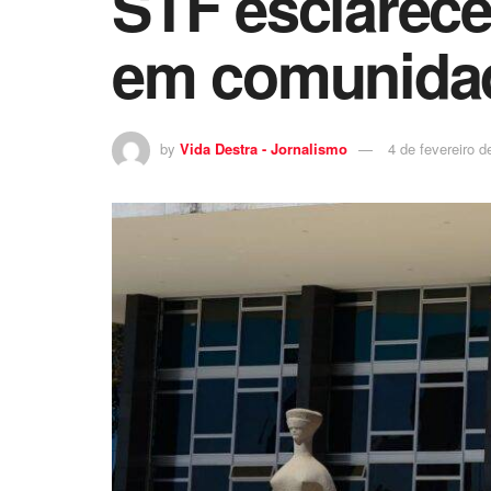
STF ​esclarece
em comunidad
by
Vida Destra - Jornalismo
4 de fevereiro d