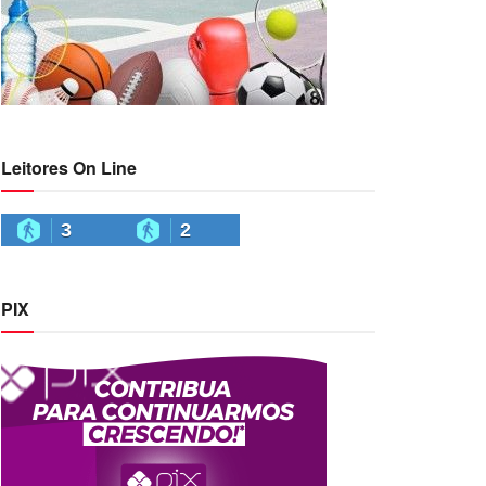
Leitores On Line
3
2
PIX