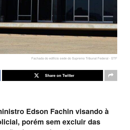
Fachada do edifício sede do Supremo Tribunal Federal - STF
Share on Twitter
ministro Edson Fachin visando à
licial, porém sem excluir das