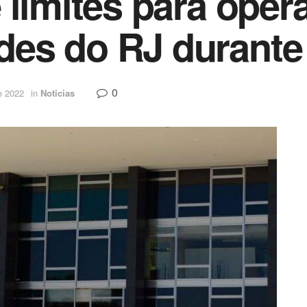
 limites para oper
es do RJ durante
0
e 2022
in
Noticias