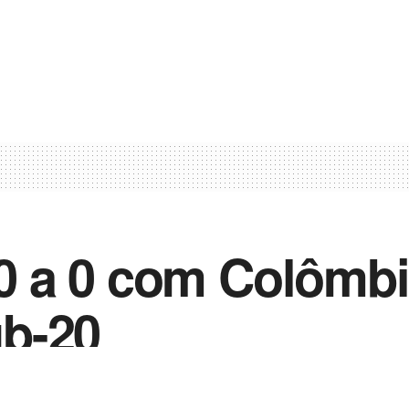
 0 a 0 com Colômbi
b-20
0
 2023
in
Notícias de Esportes