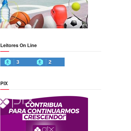
Leitores On Line
3
2
PIX