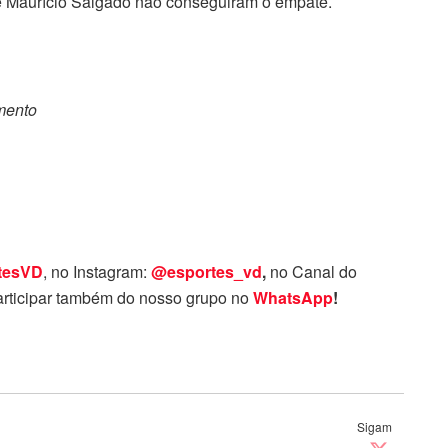
de Maurício Salgado não conseguiram o empate.
omento
tesVD
, no Instagram:
@esportes_vd
,
no Canal do
rticipar também do nosso grupo no
WhatsApp
!
Sigam