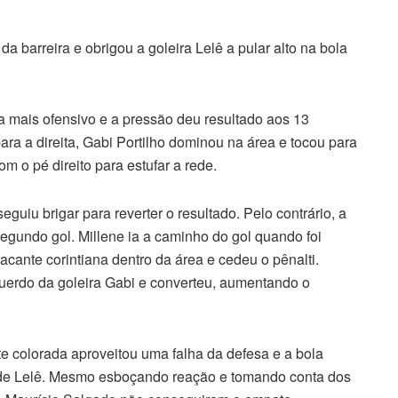
a barreira e obrigou a goleira Lelê a pular alto na bola
a mais ofensivo e a pressão deu resultado aos 13
ra a direita, Gabi Portilho dominou na área e tocou para
om o pé direito para estufar a rede.
eguiu brigar para reverter o resultado. Pelo contrário, a
egundo gol. Millene ia a caminho do gol quando foi
acante corintiana dentro da área e cedeu o pênalti.
uerdo da goleira Gabi e converteu, aumentando o
nte colorada aproveitou uma falha da defesa e a bola
l de Lelê. Mesmo esboçando reação e tomando conta dos