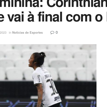
inina: Corinthia
e vai à final com 
0
 2023
in
Notícias de Esportes