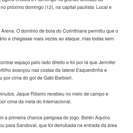
 no próximo domingo (12), na capital paulista. Local e
 Arena. O domínio de bola do Corinthians permitiu que o
ário e chegasse mais vezes ao ataque, mas todas sem
rar espaço pelo lado direito e foi por lá que Jennifer
rtilho avançou nas costas da lateral Esquerdinha e
u por cima do gol de Gabi Barbieri.
minutos. Jaque Ribeiro recebeu no meio de campo e
or cima da meta do Internacional.
ram a primeira chance perigosa do jogo. Belén Aquino
rou para Sandoval, que foi derrubada na entrada da área