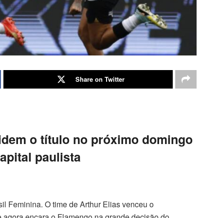
Share on Twitter
idem o título no próximo domingo
capital paulista
il Feminina. O time de Arthur Elias venceu o
io e agora encara o Flamengo na grande decisão do