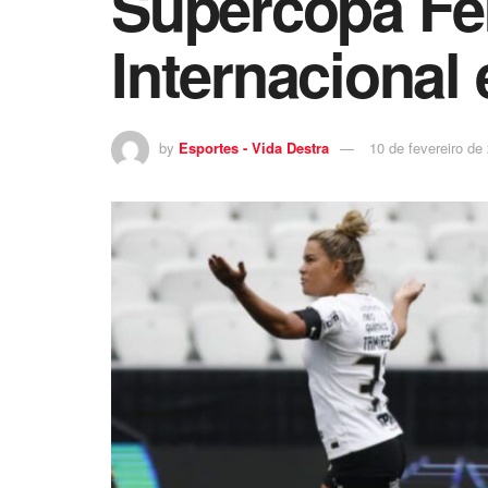
Supercopa Fem
Internacional 
by
Esportes - Vida Destra
10 de fevereiro de