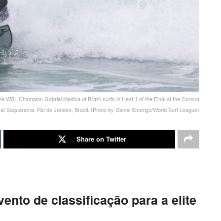
Champion Gabriel Medina of Brazil surfs in Heat 1 of the Final at the Corona
 Saquarema, Rio de Janeiro, Brazil. (Photo by Daniel Smorigo/World Surf League)
Share on Twitter
ento de classificação para a elite