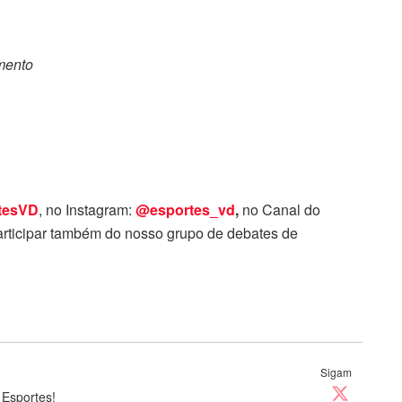
omento
tesVD
, no Instagram:
@esportes_vd
,
no Canal do
rticipar também do nosso grupo de debates de
Sigam
 Esportes!