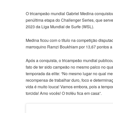
O tricampeão mundial Gabriel Medina conquistou 
penúltima etapa do Challenger Series, que serve 
2023 da Liga Mundial de Surfe (WSL).
Medina ficou com o título na competição disputa
marroquino Ramzi Boukhiam por 13,67 pontos a 
Após a conquista, o tricampeão mundial public
fato de ter sido campeão no mesmo palco no qual
temporada da elite: “No mesmo lugar no qual me
recompensa de trabalhar duro, foco e determinaçã
vida é muito louca! Vamos embora, pois a tempo
torcida! Amo vocês! O troféu fica em casa”.