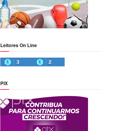
Leitores On Line
3
2
PIX