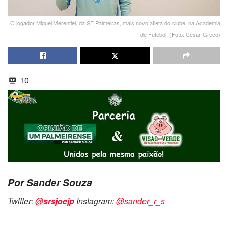
O jogador Miguel Merentiel, da SE Palmeiras, mais novo atleta do clube, na Academia
de Futebol. (Foto: Cesar Greco)
10
Por Sander Souza
Twitter:
@srsjoejp
Instagram:
@sander_r_s