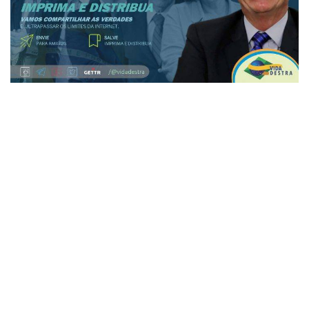
7
Esse é o nosso
Boletim Vida Destra 103
.
Envie fotos da distribuição do Boletim, que
publicaremos nas nossas redes sociais.
Vamos ultrapassar os limites da internet e compartilhar as
verdades também no mundo real. Por meio deste arquivo,
que você pode fazer download em nosso site, imprima
exemplares deste boletim e distribua as notícias do
governo Bolsonaro. Toda semana teremos um novo