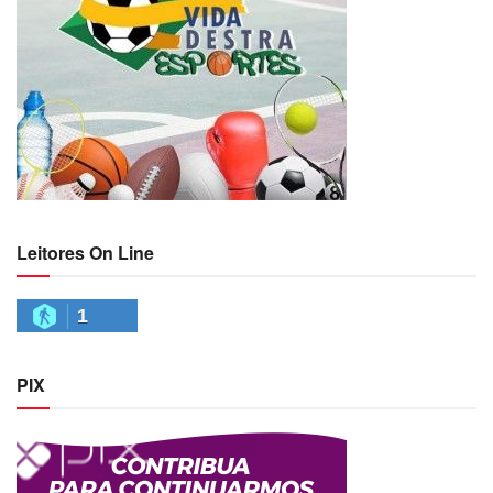
Leitores On Line
1
PIX