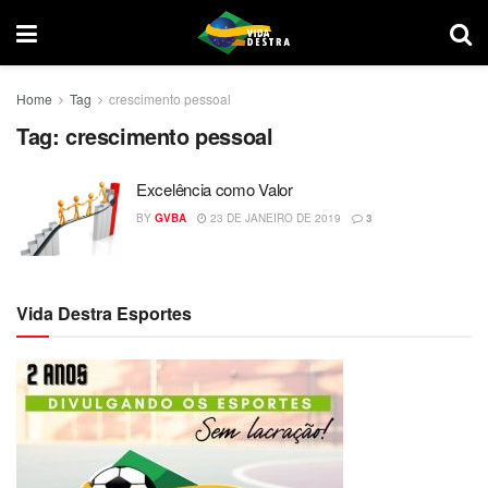
Home
Tag
crescimento pessoal
Tag:
crescimento pessoal
Excelência como Valor
BY
GVBA
23 DE JANEIRO DE 2019
3
Vida Destra Esportes