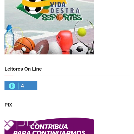
Leitores On Line
4
PIX