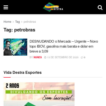
Home
Tag
petrobras
Tag:
petrobras
DESNUDANDO o Mercado – Urgente – Novo
topo IBOV, gasolina mais barata e dolar em
breve a 3,09
BY
NUNES
13 DE SETEMBRO DE 2020
0
Vida Destra Esportes