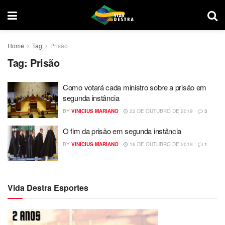
Home
Tag
Prisão
Tag:
Prisão
Como votará cada ministro sobre a prisão em
segunda instância
BY
VINICIUS MARIANO
22 DE OUTUBRO DE 2019
3
O fim da prisão em segunda instância
BY
VINICIUS MARIANO
16 DE OUTUBRO DE 2019
1
Vida Destra Esportes