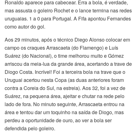
Ronaldo aparece para cabecear. Erra a bola, é verdade,
mas assusta o goleiro Rochet e o lance termina nas redes
uruguaias. 1 a 0 para Portugal. A Fifa apontou Fernandes
como autor do gol.
Aos 29 minutos, após o técnico Diego Alonso colocar em
campo os craques Arrascaeta (do Flamengo) e Luís
Suárez (do Nacional), o time melhorou muito e Gómez
arriscou da meia-lua da grande área, acertando a trave de
Diogo Costa. Incrível! Foi a terceira bola na trave que o
Uruguai acertou nesta Copa (as duas anteriores foram
contra a Coreia do Sul, na estreia). Aos 32, foi a vez de
Suárez, na pequena área, ajeitar e chutar na rede pelo
lado de fora. No minuto seguinte, Arrascaeta entrou na
área e tentou dar um toquinho na saída de Diogo, mas
perdeu a oportunidade de ouro, ao ver a bola ser
defendida pelo goleiro.