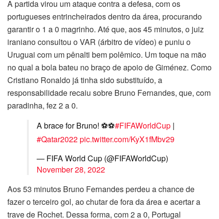
A partida virou um ataque contra a defesa, com os
portugueses entrincheirados dentro da área, procurando
garantir o 1 a 0 magrinho. Até que, aos 45 minutos, o juiz
iraniano consultou o VAR (árbitro de vídeo) e puniu o
Uruguai com um pênalti bem polêmico. Um toque na mão
no qual a bola bateu no braço de apoio de Giménez. Como
Cristiano Ronaldo já tinha sido substituído, a
responsabilidade recaiu sobre Bruno Fernandes, que, com
paradinha, fez 2 a 0.
A brace for Bruno! ⚽⚽
#FIFAWorldCup
|
#Qatar2022
pic.twitter.com/KyX1fMbv29
— FIFA World Cup (@FIFAWorldCup)
November 28, 2022
Aos 53 minutos Bruno Fernandes perdeu a chance de
fazer o terceiro gol, ao chutar de fora da área e acertar a
trave de Rochet. Dessa forma, com 2 a 0, Portugal