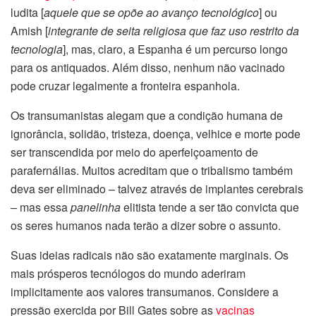
ludita [
aquele que se opõe ao avanço tecnológico
] ou
Amish [
integrante de seita religiosa que faz uso restrito da
tecnologia
], mas, claro, a Espanha é um percurso longo
para os antiquados. Além disso, nenhum não vacinado
pode cruzar legalmente a fronteira espanhola.
Os transumanistas alegam que a condição humana de
ignorância, solidão, tristeza, doença, velhice e morte pode
ser transcendida por meio do aperfeiçoamento de
parafernálias. Muitos acreditam que o tribalismo também
deva ser eliminado – talvez através de implantes cerebrais
– mas essa
panelinha
elitista tende a ser tão convicta que
os seres humanos nada terão a dizer sobre o assunto.
Suas ideias radicais não são exatamente marginais. Os
mais prósperos tecnólogos do mundo aderiram
implicitamente aos valores transumanos. Considere a
pressão exercida por Bill Gates sobre as
vacinas