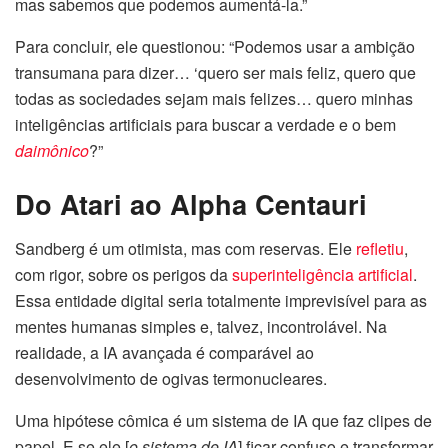
mas sabemos que podemos aumentá-la.”
Para concluir, ele questionou: “Podemos usar a ambição
transumana para dizer… ‘quero ser mais feliz, quero que
todas as sociedades sejam mais felizes… quero minhas
inteligências artificiais para buscar a verdade e o bem
daimônico
?”
Do Atari ao Alpha Centauri
Sandberg é um otimista, mas com reservas. Ele
refletiu
,
com rigor, sobre os perigos da
superinteligência artificial
.
Essa entidade digital seria totalmente imprevisível para as
mentes humanas simples e, talvez, incontrolável. Na
realidade, a IA avançada é comparável ao
desenvolvimento de ogivas termonucleares.
Uma hipótese cômica é um sistema de IA que faz clipes de
papel. E se ele [
o sistema de IA
] ficar confuso e transformar