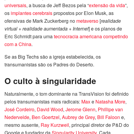
universais
, a busca de Jeff Bezos pela “
extensão da vida
”,
os
implantes cerebrais
propostos por Elon Musk, as
ofensivas de Mark Zuckerberg no
metaverso
[
realidade
virtual + realidade aumentada + Internet
] e os planos de
Eric Schmidt para uma
tecnocracia americana
competindo
com a China
.
Se as Big Techs são a igreja estabelecida, os
transumanistas são os Padres do Deserto.
O culto à singularidade
Naturalmente, o tom dominante na TransVision foi definido
pelos transumanistas mais radicais:
Max
e
Natasha More
,
José Cordeiro
,
David Wood
,
Jerome Glenn
,
Phillipe van
Nedervelde
,
Ben Goertzel
,
Aubrey de Grey
,
Bill Faloon
e,
mesmo ausente,
Ray Kurzweil
, principal diretor de P&D do
Google e fundador da
Singularity University
. Cada