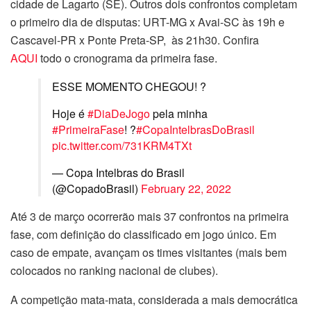
cidade de Lagarto (SE). Outros dois confrontos completam
o primeiro dia de disputas: URT-MG x Avai-SC às 19h e
Cascavel-PR x Ponte Preta-SP, às 21h30. Confira
AQUI
todo o cronograma da primeira fase.
ESSE MOMENTO CHEGOU! ?
Hoje é
#DiaDeJogo
pela minha
#PrimeiraFase
! ?
#CopaIntelbrasDoBrasil
pic.twitter.com/731KRM4TXt
— Copa Intelbras do Brasil
(@CopadoBrasil)
February 22, 2022
Até 3 de março ocorrerão mais 37 confrontos na primeira
fase, com definição do classificado em jogo único. Em
caso de empate, avançam os times visitantes (mais bem
colocados no ranking nacional de clubes).
A competição mata-mata, considerada a mais democrática