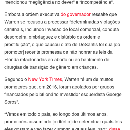
mencionou “negligência no dever” e “incompetência”.
Embora a ordem executiva
do governador
ressalte que
Warren se recusou a processar “determinadas violações
criminais, incluindo invasão de local comercial, conduta
desordeira, embriaguez e distúrbio da ordem e
prostituição”, o que causou o ato de DeSantis foi sua [do
promotor] recente promessa de não honrar as leis da
Flórida relacionadas ao aborto ou ao banimento de
cirurgias de transição de gênero em crianças.
Segundo o
New York Times
, Warren “é um de muitos
promotores que, em 2016, foram apoiados por grupos
financiados pelo bilionário investidor esquerdista George
Soros”.
“Vimos em todo o país, ao longo dos últimos anos,
promotores assumindo [o direito] de determinar quais leis
eles gostam e vão fazer cumprir, e quais leis, não”,
disse