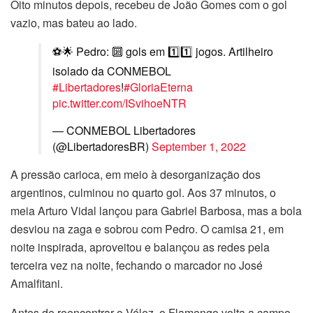
Oito minutos depois, recebeu de João Gomes com o gol
vazio, mas bateu ao lado.
⚽🌟 Pedro: 🔟 gols em 1️⃣1️⃣ jogos. Artilheiro
isolado da CONMEBOL
#Libertadores
!
#GloriaEterna
pic.twitter.com/ISvihoeNTR
— CONMEBOL Libertadores
(@LibertadoresBR)
September 1, 2022
A pressão carioca, em meio à desorganização dos
argentinos, culminou no quarto gol. Aos 37 minutos, o
meia Arturo Vidal lançou para Gabriel Barbosa, mas a bola
desviou na zaga e sobrou com Pedro. O camisa 21, em
noite inspirada, aproveitou e balançou as redes pela
terceira vez na noite, fechando o marcador no José
Amalfitani.
Antes de reencontrar o Vélez, o Flamengo volta a campo