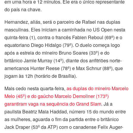
em uma hora e 12 minutos. Ele era o único representante
do país na chave.
Hernandez, aliás, será o parceiro de Rafael nas duplas
masculinas. Eles iniciam a caminhada no US Open nesta
quinta-feira (1), contra o francês Fabien Reboul (69º) e o
equatoriano Diego Hidalgo (79º). O duelo começa logo
após a estreia do mineiro Bruno Soares (33º) e do
britânico Jamie Murray (14º), diante dos anfitriões norte-
americanos Hunter Reese (78º) e Max Schnur (88º), que
jogam às 12h (horário de Brasília).
Mais cedo nesta quarta-feira,
as duplas do mineiro Marcelo
Melo (45º) e do gaúcho Marcelo Demoliner (173º)
garantiram vaga na sequência do Grand Slam
. Já a
paulista Beatriz Maia Haddad, número 15 do mundo entre
as mulheres, aguarda o fim da partida entre o britânico
Jack Draper (53º da ATP) com o canadense Felix Auger-