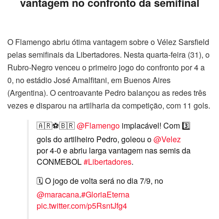
vantagem no confronto da semifinal
O Flamengo abriu ótima vantagem sobre o Vélez Sarsfield
pelas semifinais da Libertadores. Nesta quarta-feira (31), o
Rubro-Negro venceu o primeiro jogo do confronto por 4 a
0, no estádio José Amalfitani, em Buenos Aires
(Argentina). O centroavante Pedro balançou as redes três
vezes e disparou na artilharia da competição, com 11 gols.
🇦🇷⚽🇧🇷
@Flamengo
implacável! Com 3️⃣
gols do artilheiro Pedro, goleou o
@Velez
por 4-0 e abriu larga vantagem nas semis da
CONMEBOL
#Libertadores
.
🗓️ O jogo de volta será no dia 7/9, no
@maracana
.
#GloriaEterna
pic.twitter.com/p5RsntJfg4