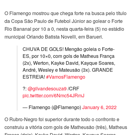
O Flamengo mostrou que chega forte na busca pelo título
da Copa São Paulo de Futebol Júnior ao golear o Forte
Rio Bananal por 10 a 0, nesta quarta-feira (5) no estádio
municipal Orlando Batista Novelli, em Barueri.
CHUVA DE GOLS! Mengão goleia o Forte-
ES, por 10×0, com gols de Matheus França
(2x), Werton, Kayke David, Kayque Soares,
André, Wesley e Mateusão (3x). GRANDE
ESTREIA!
#VamosFlamengo
?:
@gilvandesouza9
/CRF
pic.twitter.com/6Nmc54JRmJ
— Flamengo (@Flamengo)
January 6, 2022
O Rubro-Negro foi superior durante todo o confronto e
construiu a vitória com gols de Matheusão (três), Matheus
França (dois), Kayke David, Werton, Kayque Soares,