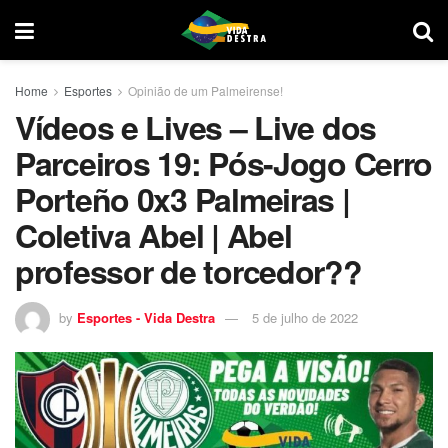
Home
Esportes
Opinião de um Palmeirense!
Vídeos e Lives – Live dos
Parceiros 19: Pós-Jogo Cerro
Porteño 0x3 Palmeiras |
Coletiva Abel | Abel
professor de torcedor??
by
Esportes - Vida Destra
5 de julho de 2022