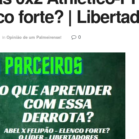
co forte? | Liberta
0
in
Opinião de um Palmeirense!