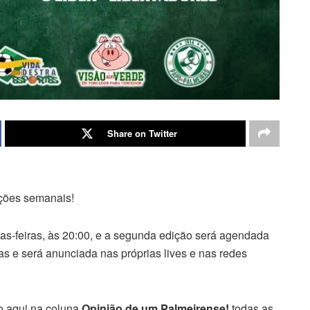
Share on Twitter
ções semanais!
as-feiras, às 20:00, e a segunda edição será agendada
s e será anunciada nas próprias lives e nas redes
o aqui na coluna
Opinião de um Palmeirense!
todas as