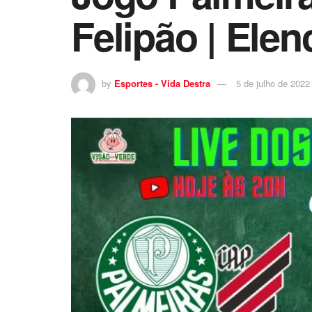
Felipão | Elen
by
Esportes - Vida Destra
5 de julho de 2022