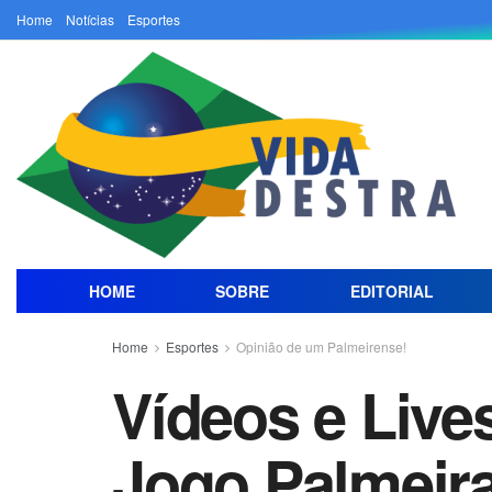
Home
Notícias
Esportes
HOME
SOBRE
EDITORIAL
Home
Esportes
Opinião de um Palmeirense!
Vídeos e Lives
Jogo Palmeira