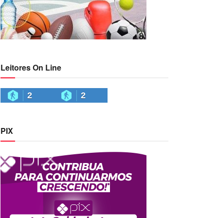
Leitores On Line
2
2
PIX