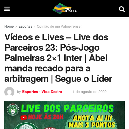
Home
Esportes
Opinião de um Palmeirense!
Vídeos e Lives – Live dos
Parceiros 23: Pós-Jogo
Palmeiras 2×1 Inter | Abel
manda recado para a
arbitragem | Segue o Líder
by
Esportes - Vida Destra
1 de agosto de 2022