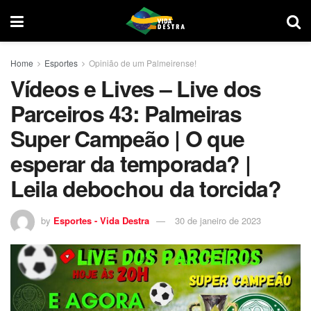
Home
Esportes
Opinião de um Palmeirense!
Vídeos e Lives – Live dos
Parceiros 43: Palmeiras
Super Campeão | O que
esperar da temporada? |
Leila debochou da torcida?
by
Esportes - Vida Destra
30 de janeiro de 2023