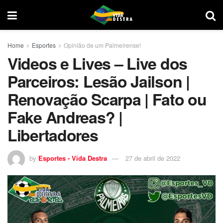
Home
Esportes
Opinião de um Palmeirense!
Videos e Lives – Live dos
Parceiros: Lesão Jailson |
Renovação Scarpa | Fato ou
Fake Andreas? |
Libertadores
by
Esportes - Vida Destra
27 de abril de 2022