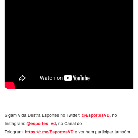
Sigam Vida Destra Esportes no Twitter:
, no
@EsportesVD
Instagram:
no Canal do
@esportes_vd
,
Telegram:
e venham participar também
https://t.me/EsportesVD