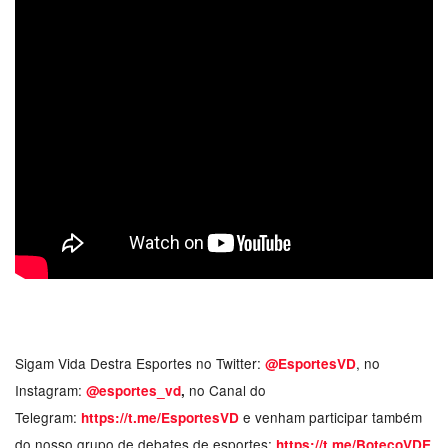
Sigam Vida Destra Esportes no Twitter:
, no
@EsportesVD
Instagram:
no Canal do
@esportes_vd
,
Telegram:
e venham participar também
https://t.me/EsportesVD
do nosso grupo de debates de esportes:
https://t.me/BotecoVDE