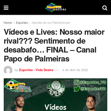
Home
Esportes
Opinião de um Palmeirense!
Vídeos e Lives: Nosso maior
rival??? Sentimento de
desabafo… FINAL – Canal
Papo de Palmeiras
by
Esportes - Vida Destra
4 de abril de 2022