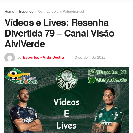
Home
Esportes
Opinião de um Palmeirense!
Vídeos e Lives: Resenha
Divertida 79 – Canal Visão
AlviVerde
by
Esportes - Vida Destra
3 de abril de 2022