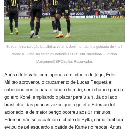
Estreante na seleção brasileira, volante Joelinton abriu a goleada de 4 a 1
sobre a Guiné, no estádio Cornellà-El Prat, em Barcelona – Joilson
Marconne/CBF/Direitos Reservados
Após o intervalo, com apenas um minuto de jogo, Éder
Militão aproveitou o cruzamento de Lucas Paquetá e
cabeceou bonito para o fundo da rede, sem chance para o
goleiro Koné, ampliando o placar para 3 a 1. Já do lado
brasileiro, das poucas vezes que o goleiro Ederson foi
acionado, a de maior perigo ocorreu aos 31 minutos:
Ederson não só espalmou o chute de Sylla, como também
evitou de pé esquerdo a batida de Kanté no rebote. Antes