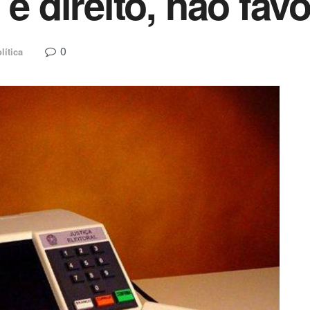
 é direito, não favo
0
lítica