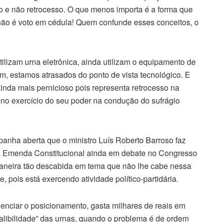
o e não retrocesso. O que menos importa é a forma que
o não é voto em cédula! Quem confunde esses conceitos, o
ilizam urna eletrônica, ainda utilizam o equipamento de
im, estamos atrasados do ponto de vista tecnológico. E
ainda mais pernicioso pois representa retrocesso na
leno exercício do seu poder na condução do sufrágio
anha aberta que o ministro Luís Roberto Barroso faz
ia Emenda Constitucional ainda em debate no Congresso
maneira tão descabida em tema que não lhe cabe nessa
, pois está exercendo atividade político-partidária.
enciar o posicionamento, gasta milhares de reais em
alibilidade” das urnas, quando o problema é de ordem