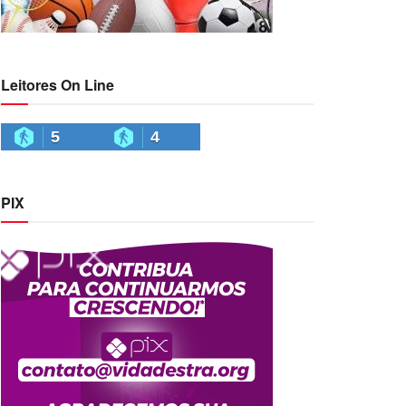
Leitores On Line
5
4
PIX