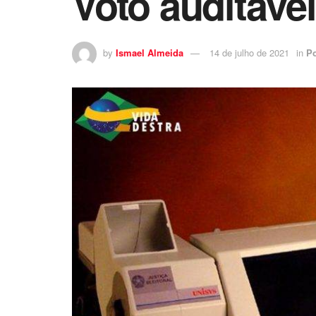
Voto auditável
by
Ismael Almeida
14 de julho de 2021
in
Po