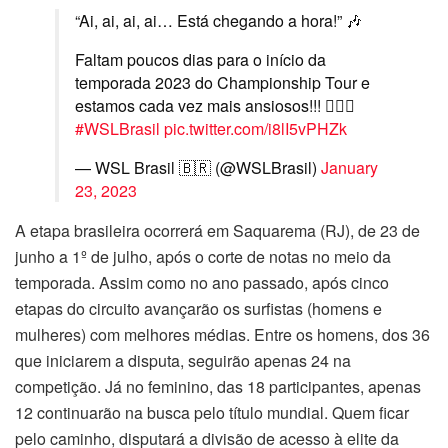
“Ai, ai, ai, ai… Está chegando a hora!” 🎶
Faltam poucos dias para o início da
temporada 2023 do Championship Tour e
estamos cada vez mais ansiosos!!! 🏄‍♂️🌊
#WSLBrasil
pic.twitter.com/i8lI5vPHZk
— WSL Brasil 🇧🇷 (@WSLBrasil)
January
23, 2023
A etapa brasileira ocorrerá em Saquarema (RJ), de 23 de
junho a 1º de julho, após o corte de notas no meio da
temporada. Assim como no ano passado, após cinco
etapas do circuito avançarão os surfistas (homens e
mulheres) com melhores médias. Entre os homens, dos 36
que iniciarem a disputa, seguirão apenas 24 na
competição. Já no feminino, das 18 participantes, apenas
12 continuarão na busca pelo título mundial. Quem ficar
pelo caminho, disputará a divisão de acesso à elite da