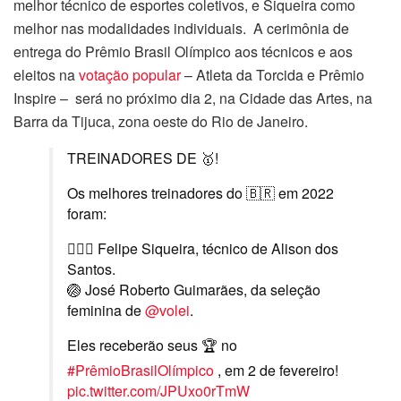
melhor técnico de esportes coletivos, e Siqueira como
melhor nas modalidades individuais. A cerimônia de
entrega do Prêmio Brasil Olímpico aos técnicos e aos
eleitos na
votação popular
– Atleta da Torcida e Prêmio
Inspire – será no próximo dia 2, na Cidade das Artes, na
Barra da Tijuca, zona oeste do Rio de Janeiro.
TREINADORES DE 🥇!
Os melhores treinadores do 🇧🇷 em 2022
foram:
🏃🏾‍♂️ Felipe Siqueira, técnico de Alison dos
Santos.
🏐 José Roberto Guimarães, da seleção
feminina de
@volei
.
Eles receberão seus 🏆 no
#PrêmioBrasilOlímpico
, em 2 de fevereiro!
pic.twitter.com/JPUxo0rTmW