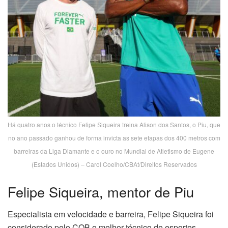
Há quatro anos o técnico Felipe Siqueira treina Alison dos Santos, o Piu, que
no ano passado ganhou de forma invicta as sete etapas dos 400 metros com
barreiras da Liga Diamante e o ouro no Mundial de Atletismo de Eugene
(Estados Unidos) – Carol Coelho/CBAt/Direitos Reservados
Felipe Siqueira, mentor de Piu
Especialista em velocidade e barreira, Felipe Siqueira foi
considerado pelo COB o melhor técnico de esportes