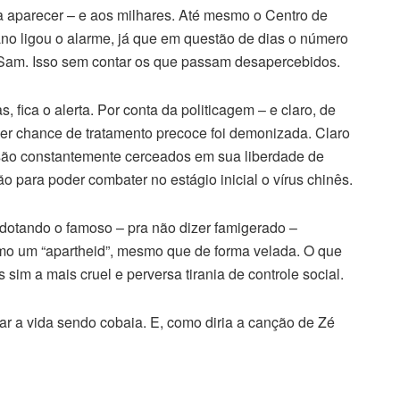
a aparecer – e aos milhares. Até mesmo o Centro de
o ligou o alarme, já que em questão de dias o número
o Sam. Isso sem contar os que passam desapercebidos.
 fica o alerta. Por conta da politicagem – e claro, de
er chance de tratamento precoce foi demonizada. Claro
 são constantemente cerceados em sua liberdade de
 para poder combater no estágio inicial o vírus chinês.
adotando o famoso – pra não dizer famigerado –
mo um “apartheid”, mesmo que de forma velada. O que
sim a mais cruel e perversa tirania de controle social.
ar a vida sendo cobaia. E, como diria a canção de Zé