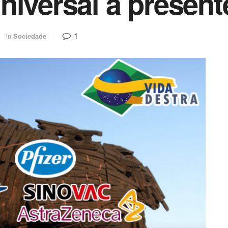
niversal a present
1
1
in
Sociedade