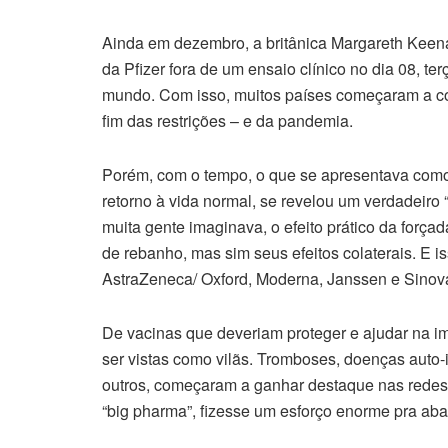
Ainda em dezembro, a britânica Margareth Keenan
da Pfizer fora de um ensaio clínico no dia 08, te
mundo. Com isso, muitos países começaram a corre
fim das restrições – e da pandemia.
Porém, com o tempo, o que se apresentava com
retorno à vida normal, se revelou um verdadeiro 
muita gente imaginava, o efeito prático da for
de rebanho, mas sim seus efeitos colaterais. E 
AstraZeneca/ Oxford, Moderna, Janssen e Sinova
De vacinas que deveriam proteger e ajudar na i
ser vistas como vilãs. Tromboses, doenças auto-i
outros, começaram a ganhar destaque nas redes 
“big pharma”, fizesse um esforço enorme pra aba