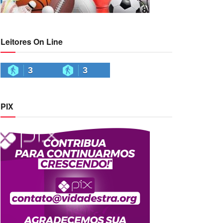
Leitores On Line
3
3
PIX