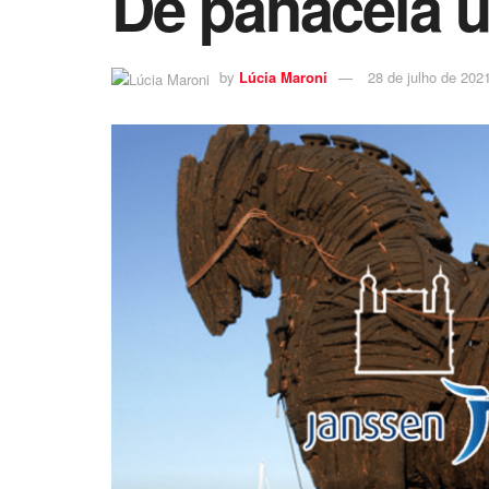
De panaceia u
by
Lúcia Maroni
28 de julho de 202