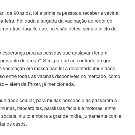
, de 90 anos, foi a primeira pessoa a receber a vacina
rça-feira. Foi dada a largada da vacinação ao redor do
r atrás daquilo que, na visão deles, seria o início do
o esperança para as pessoas que ansiavam ter um
“presente de grego”. Sim, porque ao contrário do que
çada vacinação em massa não foi a decantada imunidade
isso entre todas as vacinas disponíveis no mercado, como
c – além da Pfizer, já mencionada.
munidade celular, para muitas pessoas elas passaram a
munes, miocardites, paralisias faciais e motoras, entre
sociais, muito embora a grande mídia, juntamente com a
far os casos.