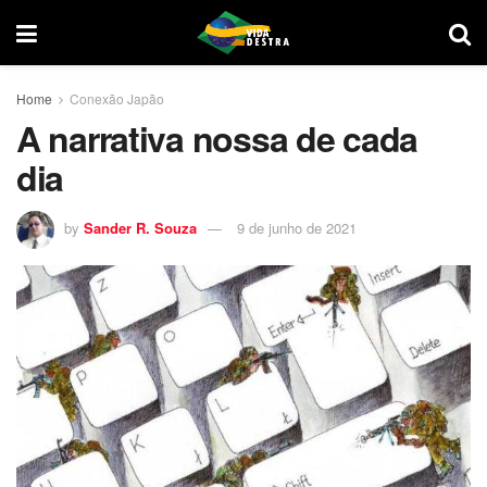
Home
Conexão Japão
A narrativa nossa de cada
dia
by
Sander R. Souza
9 de junho de 2021