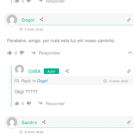
0
Responder
Gogol
6 anos atrás
Parabéns, amigo, por mais esta luz em nosso caminho.
Responder
0
GVBA
Autor
Reply to
Gogol
6 anos atrás
Obg! ?????
0
Responder
Sandro
6 anos atrás