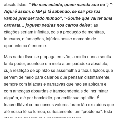
absolutistas:
“­-No meu estado, quem manda sou eu”; “-
Aqui é assim, o MP já tá sabendo, se sair pra rua
vamos prender todo mundo”, “-Soube que vai ter uma
carreata… joguem pedras nos carros deles
”,
as
citações seriam infinitas, pois a produção de mentiras,
loucuras, difamações, injúrias nesse momento de
oportunismo é enorme.
Mas nada disso se propaga em vão, a mídia nunca sentiu
tanto poder, acontece em meio a um paradoxo absoluto,
cuja restrição de opinião se assemelha a tabus típicos que
servem de meio para calar os que pensam distintamente,
sempre com falácias e narrativas que não se aplicam e
com ameaças absurdas e transcendentais de incriminar
alguém, até por homicídio, por emitir sua opinião! É
inacreditável como nossos valores foram tão excluídos que
até nossa fé se tornou, curiosamente, um “problema”. Está