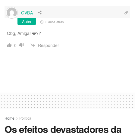
GVBA
Autor
6 anos atrás
Obg, Amiga! ❤️??
Responder
0
Home
Política
Os efeitos devastadores da