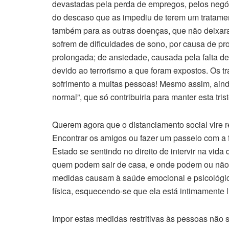
devastadas pela perda de empregos, pelos negóci
do descaso que as impediu de terem um tratam
também para as outras doenças, que não deixara
sofrem de dificuldades de sono, por causa de pr
prolongada; de ansiedade, causada pela falta d
devido ao terrorismo a que foram expostos. Os t
sofrimento a muitas pessoas! Mesmo assim, ain
normal”, que só contribuiria para manter esta tris
Querem agora que o distanciamento social vire r
Encontrar os amigos ou fazer um passeio com a f
Estado se sentindo no direito de intervir na vid
quem podem sair de casa, e onde podem ou não 
medidas causam à saúde emocional e psicológic
física, esquecendo-se que ela está intimamente 
Impor estas medidas restritivas às pessoas não 