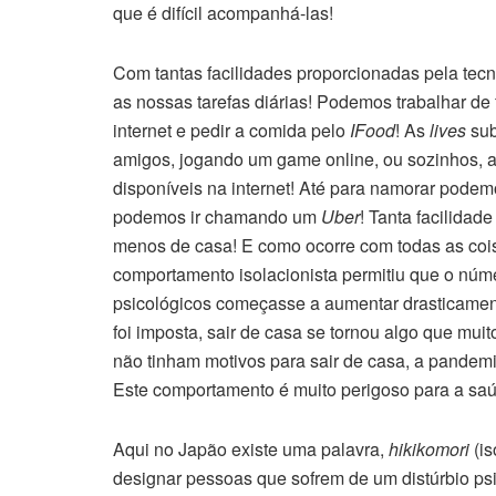
que é difícil acompanhá-las!
Com tantas facilidades proporcionadas pela tecn
as nossas tarefas diárias! Podemos trabalhar d
internet e pedir a comida pelo
IFood
! As
lives
sub
amigos, jogando um game online, ou sozinhos, a
disponíveis na internet! Até para namorar podem
podemos ir chamando um
Uber
! Tanta facilidad
menos de casa! E como ocorre com todas as coisa
comportamento isolacionista permitiu que o núm
psicológicos começasse a aumentar drasticamen
foi imposta, sair de casa se tornou algo que mui
não tinham motivos para sair de casa, a pandem
Este comportamento é muito perigoso para a sa
Aqui no Japão existe uma palavra,
hikikomori
(is
designar pessoas que sofrem de um distúrbio psic