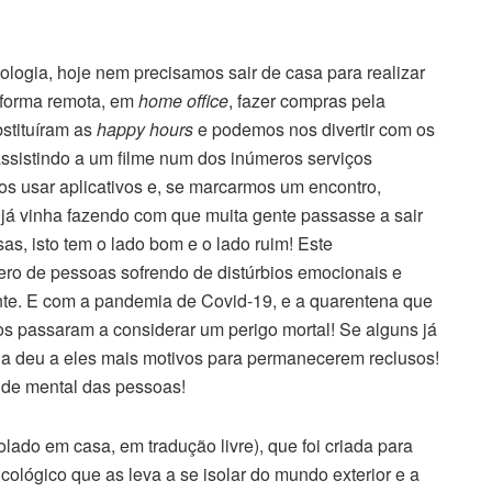
ologia, hoje nem precisamos sair de casa para realizar
e forma remota, em
home office
, fazer compras pela
stituíram as
happy hours
e podemos nos divertir com os
ssistindo a um filme num dos inúmeros serviços
os usar aplicativos e, se marcarmos um encontro,
e já vinha fazendo com que muita gente passasse a sair
s, isto tem o lado bom e o lado ruim! Este
ero de pessoas sofrendo de distúrbios emocionais e
te. E com a pandemia de Covid-19, e a quarentena que
tos passaram a considerar um perigo mortal! Se alguns já
ia deu a eles mais motivos para permanecerem reclusos!
úde mental das pessoas!
olado em casa, em tradução livre), que foi criada para
ológico que as leva a se isolar do mundo exterior e a