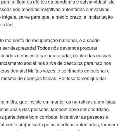
 para mitigar os efeitos da pandemia e salvar vidas! Isto
soas sob medidas restritivas autoritárias e invasivas,
frágeis, serve para que, a médio prazo, a implantação
s fácil.
te momento de recuperação nacional, e a saúde
e ser desprezada! Todos nós devemos procurar
culdades e nos esforçar para ajudar, dentro das nossas
anciamento social nos sirva de desculpa para não nos
elos demais! Muitas vezes, o sofrimento emocional e
é mesmo de doenças físicas. Por isso temos que dar
a mídia, que insiste em manter as narrativas alarmistas,
mocionais das pessoas, também deve ser prioridade.
faz parte deste bom combate! Incentivar as pessoas a
italmente prejudicada pelas medidas autoritárias, também