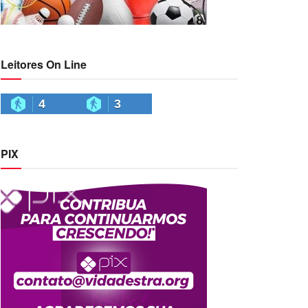
Leitores On Line
4
3
PIX