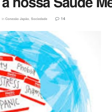
 a nossa Saúde Me
14
in
Conexão Japão
,
Sociedade