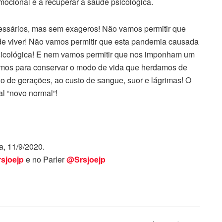
mocional e a recuperar a saúde psicológica.
essários, mas sem exageros! Não vamos permitir que
de viver! Não vamos permitir que esta pandemia causada
psicológica! E nem vamos permitir que nos imponham um
emos para conservar o modo de vida que herdamos de
go de gerações, ao custo de sangue, suor e lágrimas! O
l “novo normal”!
, 11/9/2020.
sjoejp
e no Parler
@Srsjoejp